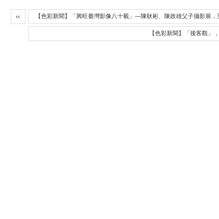
【色彩新聞】「興旺臺灣影像八十載」—陳耿彬、陳政雄父子攝影展，至
【色彩新聞】「後客觀」，至