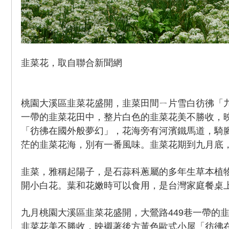
韭菜花，取自聯合新聞網
桃園大溪區韭菜花盛開，韭菜田間ㄧ片雪白彷彿「九
一帶的韭菜花田中，整片白色的韭菜花美不勝收，
「彷彿在國外般夢幻」，花海旁有河濱鐵馬道，騎
茫的韭菜花海，別有一番風味。韭菜花期到九月底
韭菜，雅稱起陽子，是石蒜科蔥屬的多年生草本植
開小白花。葉和花嫩時可以食用，是台灣家庭餐桌
九月桃園大溪區韭菜花盛開，大鶯路449巷一帶的
韭菜花美不勝收，映襯著後方黃色歐式小屋「彷彿