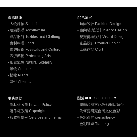
靈感圖庫
配色練習
- 人物靜物 Still Life
- 時尚設計 Fashion Design
- 建築裝潢 Architecture
- 室內裝潢設計 Interior Design
- 織品服飾 Textiles and Clothing
- 視覺傳達設計 Visual Design
- 食材料理 Food
- 產品設計 Product Design
- 慶典民俗 Festivals and Culture
- 工藝作品 Craft
- 表演藝術 Performing Arts
- 風景氣象 Natural Scenery
- 動物 Animals
- 植物 Plants
- 其他 Abstract
服務條款
關於XUE XUE COLORS
- 隱私權政策 Private Policy
- 學學台灣文化色彩網站簡介
- 著作權政策 Copyright
- 為何要研究台灣文化色彩
- 服務與條例 Services and Terms
- 色彩顧問 consultancy
- 色彩訓練 Training