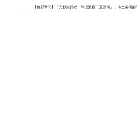
【色彩新聞】「光影旅行者—陳澄波百二互動展」，本土美術的