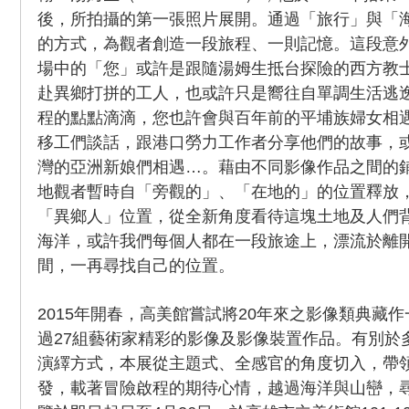
後，所拍攝的第一張照片展開。通過「旅行」與「
的方式，為觀者創造一段旅程、一則記憶。這段意
場中的「您」或許是跟隨湯姆生抵台探險的西方教
赴異鄉打拼的工人，也或許只是嚮往自單調生活逃
程的點點滴滴，您也許會與百年前的平埔族婦女相
移工們談話，跟港口勞力工作者分享他們的故事，
灣的亞洲新娘們相遇…。藉由不同影像作品之間的
地觀者暫時自「旁觀的」、「在地的」的位置釋放
「異鄉人」位置，從全新角度看待這塊土地及人們
海洋，或許我們每個人都在一段旅途上，漂流於離
間，一再尋找自己的位置。
2015年開春，高美館嘗試將20年來之影像類典藏
過27組藝術家精彩的影像及影像裝置作品。有別於
演繹方式，本展從主題式、全感官的角度切入，帶
發，載著冒險啟程的期待心情，越過海洋與山巒，