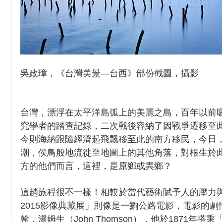
吳政璋，《台灣美景—台西》部份截圖，攝影
台灣，漂浮在太平洋島弧上的美麗之島，百年以前
究學者的踏查記錄，二次戰後容納了因戰爭遷移至此
今則海納跟隨經濟起飛飄移至此的南方移民，今日
潮，侯鳥般地流徙至地圖上的其他角落，對根生於
方的他們而言，這裡，是原鄉或異鄉？
這趟旅程很不一樣！相較於當代藝術賦予人的壓力
2015影像典藏展」則像是一齣公路電影，電影的
翰．湯姆生（John Thomson），他於1871年