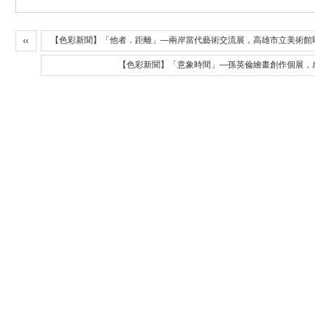
【色彩新聞】「他者．距離」—兩岸當代藝術交流展，高雄市立美術館
【色彩新聞】「意象時間」—孫英倫繪畫創作個展，