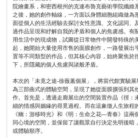
院繪畫系，和密西根州的克連布魯克藝術學院纖維
之後，她的創作軸線，一方面以身體細胞組織做為
面從個人的生活經驗去探討女性意識、文化認同、
過作品呈現和紓解自我的矛盾和個人的焦慮感。有
用生活中的現成物，試圖從日常物件中開發特殊的美
起，她開始大量使用市售的面膜創作，一路發展出
置等不同類型的作品，但其核心內容，始終聚焦於
下，所隱藏的個人焦慮與諸般矛盾。
本次的「未竟之途-徐薇蕙個展」，將當代館實驗展
為三部曲式的體驗空間，呈現了她從面膜擴張到其
作。首先是，透過走廊展出的空間裝置作品《徑：
細的情感與姻緣的尋覓過程。而在這象徵人生旅程
《幽：游移時光》和《明：生命之花—青春》這兩
同心境的空間，並保留了讓觀眾自行決定先明後暗
或體驗順序。