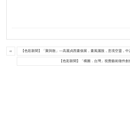
【色彩新聞】「聚與散」—高麗貞西畫個展，畫風灑脫，意境空靈，中
【色彩新聞】「構圖．台灣」視覺藝術徵件創