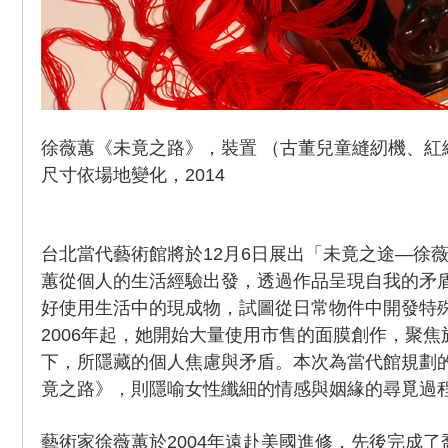
徐薇蕙《未竟之路》，裝置 （古董兒童縫紉機、紅
尺寸依場地變化，2014
台北當代藝術館將於12月6日展出「未竟之途—徐
蕙從個人的生活經驗出發，透過作品呈現自我的矛
好使用生活中的現成物，試圖從日常物件中開發特
2006年起，她開始大量使用市售的面膜創作，聚
下，所隱藏的個人焦慮與矛盾。本次為當代館規劃
竟之路》，則隱喻女性纖細的情感與姻緣的尋覓過
藝術家徐薇蕙於2004年遠赴美國進修，先後完成