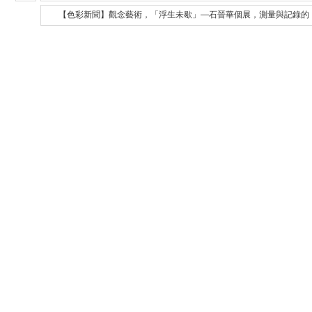
【色彩新聞】觀念藝術，「浮生未歇」—石晉華個展，測量與記錄的