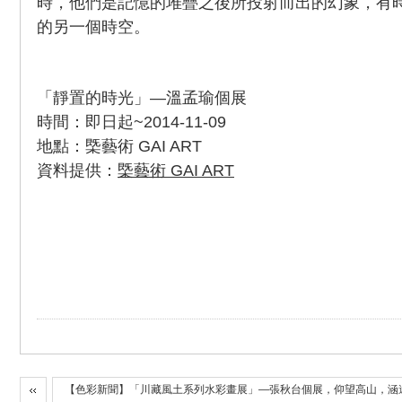
時，他們是記憶的堆疊之後所投射而出的幻象，有
的另一個時空。
「靜置的時光」—溫孟瑜個展
時間：即日起~2014-11-09
地點：㮣藝術 GAI ART
資料提供：
㮣藝術 GAI ART
【色彩新聞】「川藏風土系列水彩畫展」—張秋台個展，仰望高山，涵