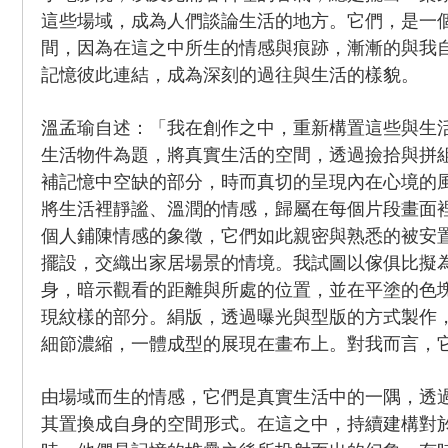
這些場域，成為人們談論生活的地方。它們，是一
間，因為在這之中所生的情感與痕跡，漸漸的與我自
記憶彼此連結，成為深刻的過往與生活的樣貌。
溫孟瑜自述：「我在創作之中，重新構置這些與生
生活物件為題，將真實生活的空間，透過撿拾與拼
補記憶中空缺的部分，時而真切的呈現內在心境的
將生活裡靜謐、溫潤的情感，歸屬在每個片段畫面
個人鋪陳情感的象徵，它們如此親密與熟悉的被安
擺設，交織出家居場景的情境。我試圖以傢俱比擬為
身，暗示觀看的距離與所處的位置，並在平塗的色
現紋樣的部分。絹版，透過曝光與型版的方式製作
細節濃縮，一體成型的展現在畫布上。對我而言，
由場域而生的情感，它們是真實生活中的一隅，透
其置換成自身的空間形式。在這之中，持續建構對