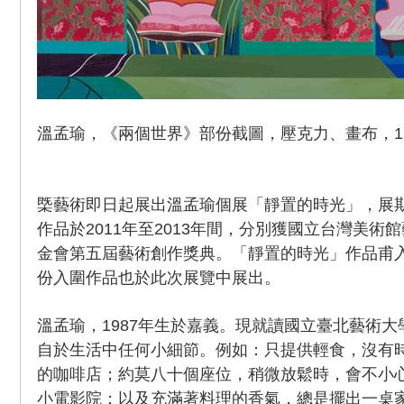
溫孟瑜，《兩個世界》部份截圖，壓克力、畫布，120x
㮣藝術即日起展出溫孟瑜個展「靜置的時光」，展期
作品於2011年至2013年間，分別獲國立台灣美術
金會第五屆藝術創作獎典。「靜置的時光」作品甫入
份入圍作品也於此次展覽中展出。
溫孟瑜，1987年生於嘉義。現就讀國立臺北藝術
自於生活中任何小細節。例如：只提供輕食，沒有
的咖啡店；約莫八十個座位，稍微放鬆時，會不小
小電影院；以及充滿著料理的香氣，總是擺出一桌