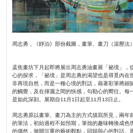
周志勇，《靜泊》部份截圖，畫筆、畫刀（滾壓法）
孟焦畫坊下月起即將展出周志勇油畫展「祕境」，
心的探求，「祕境」是周志勇的渴望也是尋覓內在
非再現自然，而是一種心境的對話，藉著彩筆將細
的觸覺，及在揮灑之間的快感，勾勒心的嚮往。每
是如此深刻。展期自11月1日起至11月13日止。
周志勇原以畫筆、畫刀為主的方式描寫所見，兩年
的筆法，初始過程不如預期，筆拙的趣味轉換成色
的偶然，拋開沉重的藝術觀點，回歸與心的對話。