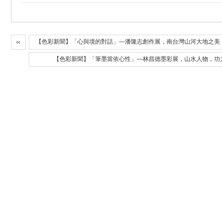
【色彩新聞】「心與境的對話」—潘隆志創作展，南台灣山河大地之美
【色彩新聞】「筆墨當依心性」—林昌德墨彩展，山水人物，功