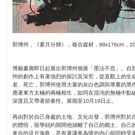
郭博州，《素月分輝》，複合媒材，88x176cm，20
博藝畫廊即日起展出郭博州個展「墨法不息」。自
州的創作上有著強烈的探討及深究，從直觀上的生
老、死亡，郭博州使用大量的灰白色調與厚重的黑
應著東方太極的兩極相生，如同在混沌的無極中點
深度且又帶著節奏性。展期至10月19日止。
再由對於自己身處的土地、文化出發，郭博州對於
的體悟，留學紐約期間他抽離了自己的鄉土、自己
來自的這片海島，是有著謙卑為懷的內心卻同時受