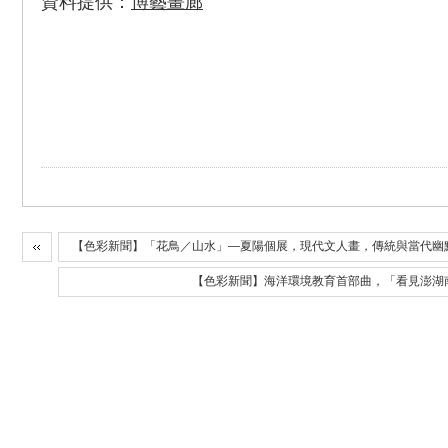
資料提供：
博藝畫廊
【色彩新聞】「花鳥／山水」—夏陽個展，現代文人畫，傳統與當代幽
【色彩新聞】海洋環境教育首部曲，「看見澎湖