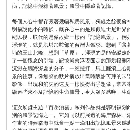
病，記憶中混雜著風景；風景中隱藏著記憶。
每個人心中都存藏著幾幅私房風景，獨處之餘便會
明福說他小的時候，藏在心中的是類似迪士尼世界
紀以後，取代的是像故鄉一樣的「記憶風景」。例
浮現的，就是塔塔加鞍部的台灣大鐵杉。想到「薄
埔的玉山北峰。想到「草原」，浮現的是能安縱走
了一個懷念的引端，記憶就會浮現固定的那幾幅刪
沉澱在腦海深處的分子，一經攪拌，馬上翻滾上心
景的往事，像無聲的默片播放出當時酸甜苦辣的味
影像，出現和消失的速度一樣快得出乎想像，常常
繪這些來不及記憶的生命風景，令人頗多感嘆：生
這次展覽主題「百岳泊雲」系列作品就是郭明福刻
別的風景記憶之一。它如同以前展過的海岸森林、
作畫的時候腦海中就會一點一滴汨出記憶風景來感