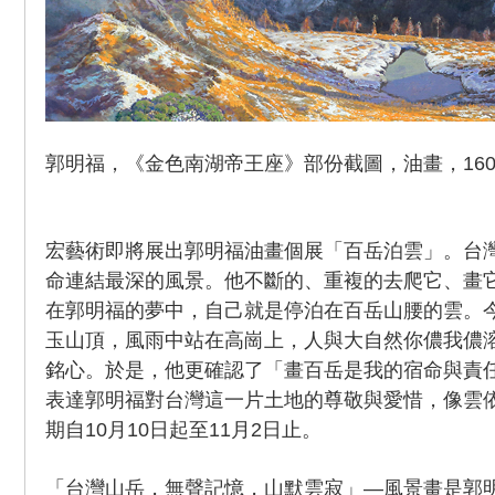
郭明福，《金色南湖帝王座》部份截圖，油畫，160x2
宏藝術即將展出郭明福油畫個展「百岳泊雲」。台
命連結最深的風景。他不斷的、重複的去爬它、畫
在郭明福的夢中，自己就是停泊在百岳山腰的雲。
玉山頂，風雨中站在高崗上，人與大自然你儂我儂
銘心。於是，他更確認了「畫百岳是我的宿命與責
表達郭明福對台灣這一片土地的尊敬與愛惜，像雲
期自10月10日起至11月2日止。
「台灣山岳，無聲記憶，山默雲寂」—風景畫是郭