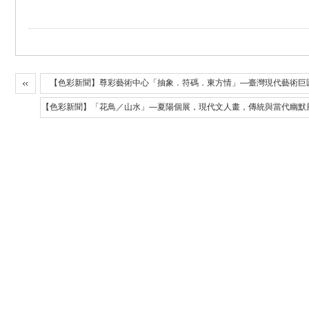
【色彩新聞】尊彩藝術中心「抽象．符碼．東方情」—臺灣現代藝術巨
【色彩新聞】「花鳥／山水」—夏陽個展，現代文人畫，傳統與當代幽默