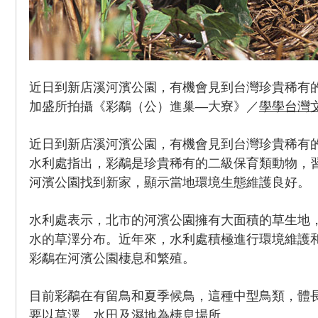
近日到新店溪河濱公園，有機會見到台灣珍貴稀有
加盛所拍攝《彩鷸（公）進巢—大寮》／
學學台灣
近日到新店溪河濱公園，有機會見到台灣珍貴稀有
水利處指出，彩鷸是珍貴稀有的二級保育類動物，
河濱公園找到新家，顯示當地環境生態維護良好。
水利處表示，北市的河濱公園擁有大面積的草生地
水的草澤分布。近年來，水利處積極進行環境維護
彩鷸在河濱公園棲息和繁殖。
目前彩鷸在有留鳥和夏季候鳥，這種中型鳥類，體長
要以草澤、水田及濕地為棲息場所。