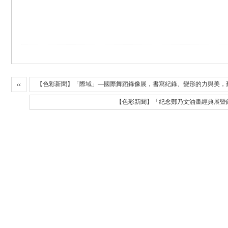
【色彩新聞】「際域」—國際舞蹈錄像展，書寫紀錄、變形的力與美，
【色彩新聞】「紀念鄭乃文油畫經典展暨