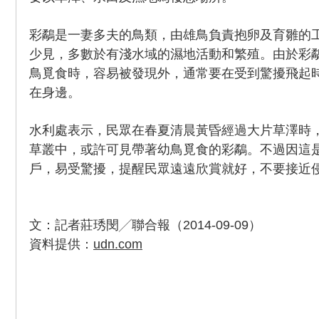
彩鷸是一妻多夫的鳥類，由雄鳥負責抱卵及育雛的
少見，多數於有淺水域的濕地活動和繁殖。由於彩
鳥覓食時，容易被發現外，通常要在受到驚擾飛起
在身邊。
水利處表示，民眾在春夏清晨黃昏經過大片草澤時
草叢中，或許可見帶著幼鳥覓食的彩鷸。不過因這
戶，易受驚擾，提醒民眾遠遠欣賞就好，不要接近
文：記者莊琇閔╱聯合報（2014-09-09）
資料提供：
udn.com