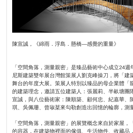
陳宣誠，《綿雨．浮島．懸橋—感覺的重量》
「空間角落，測量親密」是臻品藝術中心成立24週
尼斯建築雙年展台灣館策展人劉克峰操刀，將「建
舞台的年度大展。策展人特別以臻品的母企業體「
的建築理念，邀請五位建築人：張麗莉、半畝塘團
宣誠，與八位藝術家：陳順築、顧何忠、紀嘉華、
琪、吳佩珊、曾琡棻來勾勒創造出回憶的輪廓，測
「空間角落，測量親密」的展覽概念來自於家屋，
的容器，在建築物裡面的傢俱、生活物件、收藏品