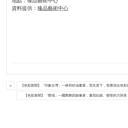
地點：臻品藝術中心
資料提供：
臻品藝術中心
【色彩新聞】「印象台灣」—林和杉油畫展，寫生當下，視覺混合色彩
【色彩新聞】「際域」—國際舞蹈錄像展，書寫紀錄、變形的力與美