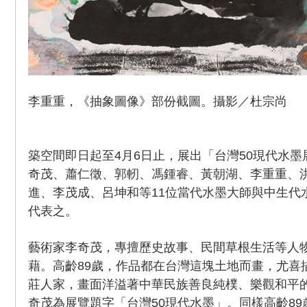
李重重，《抽象圖像》部份截圖。攝影／杜宗尚
築空間即日起至4月6日止，展出「台灣50現代水
奇茂、蕭仁徵、郭軔、馮鍾睿、黃朝湖、李重重、
進、李茂成、呂坤和等11位當代水墨大師與中生代
代表之。
藝術家李奇茂，專擅歷史故事、民間草根生活等人
藉。高齡89歲，作品都在台灣這塊土地而畫，尤喜
莊人家，畫面洋溢著中華民族善良純樸、樂觀和平
奇茂為展覽題字「台灣50現代水墨」。同樣高齡8