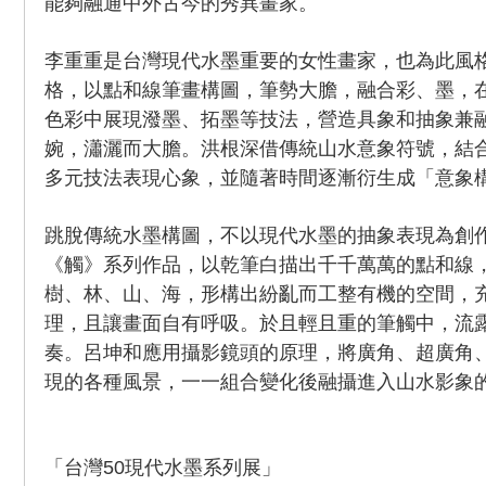
能夠融通中外古今的秀異畫家。
李重重是台灣現代水墨重要的女性畫家，也為此風
格，以點和線筆畫構圖，筆勢大膽，融合彩、墨，
色彩中展現潑墨、拓墨等技法，營造具象和抽象兼
婉，瀟灑而大膽。洪根深借傳統山水意象符號，結
多元技法表現心象，並隨著時間逐漸衍生成「意象
跳脫傳統水墨構圖，不以現代水墨的抽象表現為創
《觸》系列作品，以乾筆白描出千千萬萬的點和線
樹、林、山、海，形構出紛亂而工整有機的空間，
理，且讓畫面自有呼吸。於且輕且重的筆觸中，流
奏。呂坤和應用攝影鏡頭的原理，將廣角、超廣角
現的各種風景，一一組合變化後融攝進入山水影象
「台灣50現代水墨系列展」