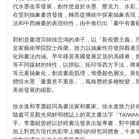
代水墨改革發展，創作悠遊於水墨、壓克力、水彩
在受到抽象畫啓發後，轉而從傳統中探索抽象表現
法和中西繪畫的表現特性，由中推衍出「畫中有書
郭軔是畫壇宗師徐悲鴻的弟子，以「新視覺主義」
皇家藝術學院院士殊榮。致力以抽象性符號與觀者
化與書法內涵。早年移居美國發展定居的馮鍾睿，
等不同媒材的特性，以拼貼、拓印等西方手法，將
等元素抽象化，創造畫面肌理，堆疊顏色層次。黃
體悟水墨「畫重意不重形」，風格歷經多種蛻變，
美術發展的縮影。
徐永進和李蕭錕同為書法家和畫家。徐永進致力於
隨處可見觀光局鮮明標誌上的英文書法字「TAIWA
手。李蕭錕曾經以抄經書法發表出版專書，對中國
加上對西方現代色彩學上獨到的研究與體會，十多