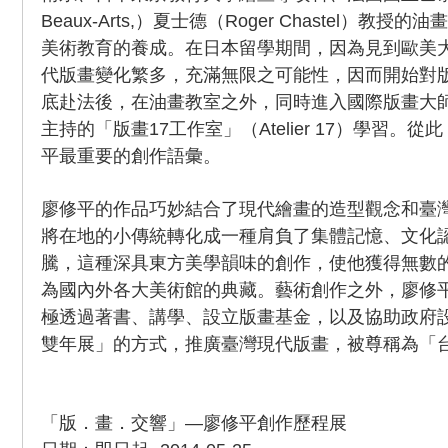
Beaux-Arts,）夏士德（Roger Chastel）教
美術教育的養成。在日本留學期間，因為見到歐美
代版畫變化繁多，充滿無限之可能性，因而開始對版
底赴法後，在油畫教室之外，同時進入國際版畫大師海特
主持的「版畫17工作室」（Atelier 17）學習。
平最重要的創作語彙。
廖修平的作品巧妙結合了現代繪畫的造型觀念和臺
將在地的小傳統轉化成一種肩負了集體記憶、文化
騰，這種深具東方美學韻味的創作，使他獲得無數
為國內外各大美術館的典藏。藝術創作之外，廖修平
極透過著書、講學、設立版畫基金，以及協助政府
雙年展」的方式，推廣臺灣現代版畫，被尊稱為「
「版．畫．交響」—廖修平創作歷程展