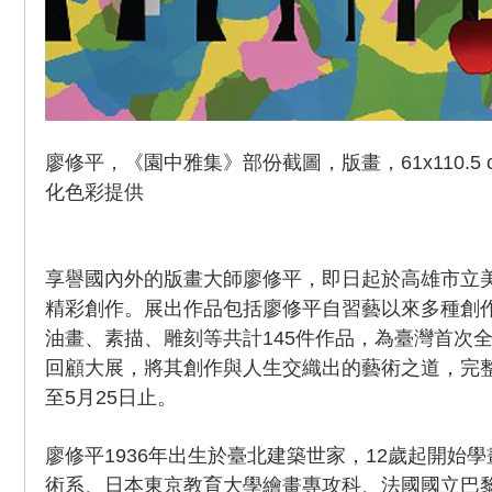
廖修平，《園中雅集》部份截圖，版畫，61x110.5 
化色彩提供
享譽國內外的版畫大師廖修平，即日起於高雄市立
精彩創作。展出作品包括廖修平自習藝以來多種創
油畫、素描、雕刻等共計145件作品，為臺灣首次
回顧大展，將其創作與人生交織出的藝術之道，完
至5月25日止。
廖修平1936年出生於臺北建築世家，12歲起開始
術系、日本東京教育大學繪畫專攻科、法國國立巴黎美術學