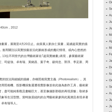
O
S
A
Ju
0cm，2012
J
M
Ap
畫展，展期至4月20日止。由策展人劉永仁策畫，延續超寫實的描
M
軸，進而關注以寫實技藝並沿此脈絡形成的魔幻情境、或內心悠然的
F
，13位不同世代的台灣藝術家在｢超寫實繪畫｣表現，參展藝術家
J
宏、司徒強、卓有瑞、黃銘昌、葉子奇、顧何忠、郭淳、李足新、周
D
N
的技法與細膩的描繪，亦稱照相寫實主義（Photorealism）。其
O
使用照相機、投影機採集週遭視覺影像並依此做為創作工具，藝術家
S
實，盡可能純客觀且畫幅巨大，甚至像攝影那樣的再現原貌；取材多
A
景象等生活型態。當時旅居紐約的台灣藝術家參與此風潮且表現卓著
Ju
、卓有瑞等人。
J