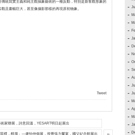
對傳統寫實主義和純主觀抽象藝術的一種反動，特別是新客觀形象的
J
客觀且畫幅巨大，甚至像攝影那樣的再現原初物象。
M
M
F
J
D
N
O
S
A
Ju
Tweet
J
M
Ap
M
術家聯展，詩意回溫，YESART明日起展出
J
D
質樸．醇厚」—盧怡仲個展，視覺張力饗宴，國父紀念館展出