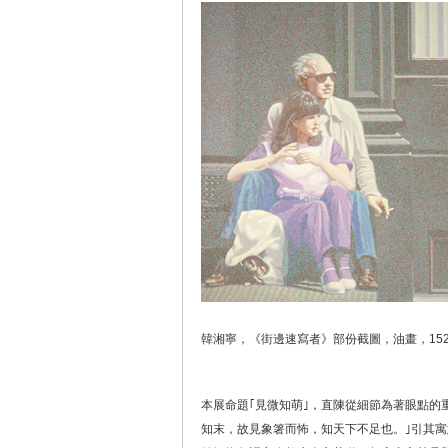
韓湘寧，《街邊速寫者》部份截圖，油畫，152x2
本展命題｢見微知萌｣，直陳從細節為著眼點的
知末，故見象箸而怖，知天下不足也。｣引其