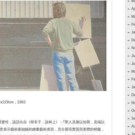
M
Ap
M
F
J
D
N
Ju
J
M
F
J
D
29cm，1982
N
O
S
重要性，該語出自《韓非子．說林上》：｢聖人見微以知萌，見端以
A
寓意表示藝術家細膩的繪畫藝術表現，充分展現實質與形體的精髓，
Ju