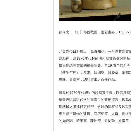
顧何忠，《引》部份截圖，油彩畫布，150.2x14
北美館今日起展出「見微知萌」—台灣超寫實繪
寫精神，以1970年代起的照相寫實為探討主
風景物語等豐富的視覺語彙。自1970年代至今
（依生年序）：夏陽、韓湘寧、姚慶章、陳昭
珠旺、黃嘉寧，總計展出近百件作品。
興起於1970年代紐約的超寫實主義，以高度寫實
繪畫表現是現代文明而產生的藝術流派，因為
用機械之眼進行更精密、敏銳的觀察並反映現
來自都市建物的玻璃、商店櫥窗、人群、街道
的如夏陽、韓湘寧、陳昭宏、司徒強、姚慶章