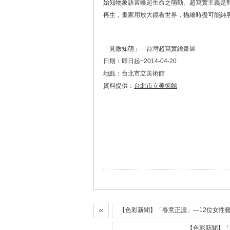
始知物象語言喚起生命之萌動。超寫實主義是
再生，畫家用放大鏡看世界，描繪時盡可能純
「見微知萌」—台灣超寫實繪畫展
日期：即日起~2014-04-20
地點：台北市立美術館
資料提供：
台北市立美術館
【色彩新聞】「春意正濃」—12位女性藝
【色彩新聞】「