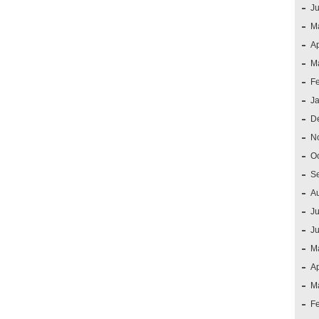
J
M
Ap
M
F
J
D
N
O
S
A
Ju
J
M
Ap
M
F