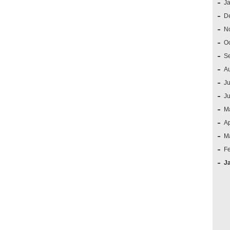
J
D
N
O
S
A
Ju
J
M
Ap
M
F
J