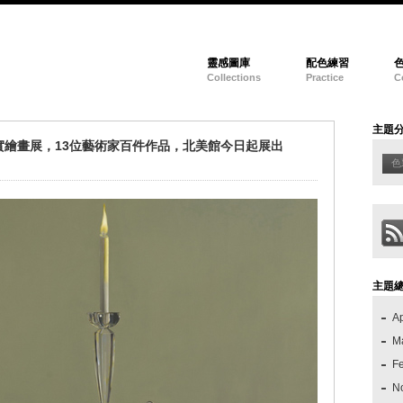
靈感圖庫
配色練習
Collections
Practice
C
主題
繪畫展，13位藝術家百件作品，北美館今日起展出
色
主題
Ap
M
F
N