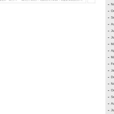
N
O
S
A
Ju
J
M
Ap
M
F
J
D
N
O
S
A
Ju