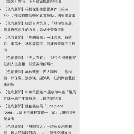
《擊製》首演，下月國家戲劇院登場
【色彩新聞】張博傑影像裝置新作《張淑
芬》，找尋時間流轉的真實感動，國美館展出
【色彩新聞】細寫台灣美景，「林惺嶽個展」
看見自然原生的力量，高雄小畫廊展出
【色彩新聞】「春的質感」—江漢東、戴壁
吟、李萬全、林嶺森聯展，阿波羅畫廊下月展
出
【色彩新聞】「天人五衰」—13位台灣藝術家
刻劃人生妄相，關渡美術館展出
【色彩新聞】赤粒藝術「四人聯展」—徐洵
蔚、薛保瑕、洪少瑛、謝鴻均，紐約到台北藝
術剖析
【色彩新聞】中華民國第29屆版印年畫「飛馬
奔騰—馬年年畫特展」，國美館登場
【色彩新聞】陳伯義個展「One piece
room」，紅毛港遷村實錄—「家」，關渡美術
館展出
【色彩新聞】「思想雲人」—許家蓁創作個
展，後人類階段對話，mad L替代空間展出