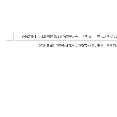
【色彩新聞】山水畫與建築設計的完美結合，「移山」－郭人維個展，
【色彩新聞】花蓮金針花季，花海70公頃，玉里、富里滿