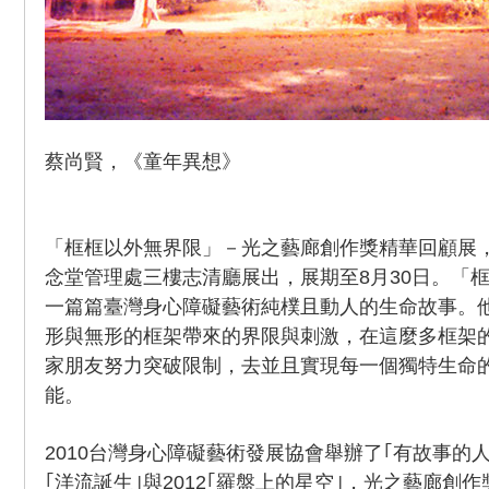
蔡尚賢，《童年異想》
「框框以外無界限」－光之藝廊創作獎精華回顧展
念堂管理處三樓志清廳展出，展期至8月30日。「
一篇篇臺灣身心障礙藝術純樸且動人的生命故事。
形與無形的框架帶來的界限與刺激，在這麼多框架
家朋友努力突破限制，去並且實現每一個獨特生命
能。
2010台灣身心障礙藝術發展協會舉辦了｢有故事的人
｢洋流誕生｣與2012｢羅盤上的星空｣，光之藝廊創