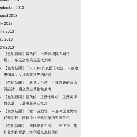
eptember 2013
ugust 2013
ly 2013
une 2013
ay 2013
ril 2013
【色彩新聞】當代館「台新藝術獎入圍特
展」，多元類型展現當代創意
【色彩新聞】「2013年的表面工程法」－廖建
忠個展，反抗真實世界的幽默
【色彩新聞】「看見，台灣」－林磐聳的藝術
與設計，國立歷史博物館展出
【色彩新聞】當代館「生活七味粉－生活美學
概念展」，展現新生活概念
【色彩新聞】「童年遊戲場」－臺灣原住民當
代藝術展，體驗原住民藝術家的遊戲童年
【色彩新聞】「美國夢在台灣」—汪正翔、蕭
如君創作聯展，海馬迴光畫館展出