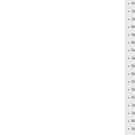
A
Ju
J
M
Ap
M
F
J
D
N
O
S
A
Ju
J
M
Ap