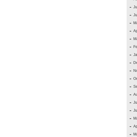
Ju
J
M
Ap
M
F
J
D
N
O
S
A
Ju
J
M
Ap
M