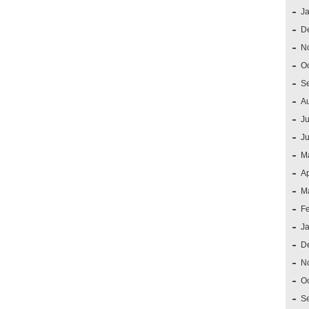
J
D
N
O
S
A
Ju
J
M
Ap
M
F
J
D
N
O
S