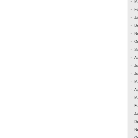
M
F
J
D
N
O
S
A
Ju
J
M
Ap
M
F
J
D
N
O