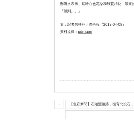
潺流水表示，屆時白色花朵和綠蕨相映，帶來
『報到』。」
文：記者鄧桂芬／聯合報（2013-04-08）
資料提供：
udn.com
【色彩新聞】石頭瀕絕跡，復育北投石，