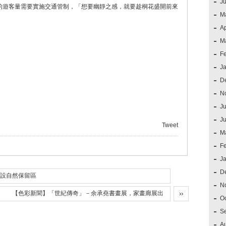
J
的遊客量需要實施交通管制，「想要幽靜之感，就要趁桐花盛開前來
M
Ap
M
F
J
D
N
Ju
J
Tweet
M
F
J
D
設自然保留區
N
【色彩新聞】「世紀傳奇」－余承堯書畫展，家畫廊展出
O
S
A