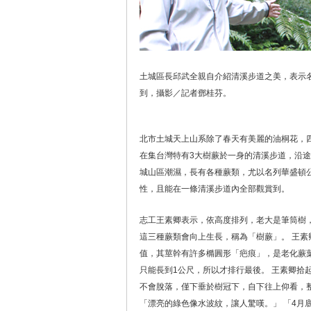
土城區長邱武全親自介紹清溪步道之美，表示
到，攝影／記者鄧桂芬。
北市土城天上山系除了春天有美麗的油桐花，
在集台灣特有3大樹蕨於一身的清溪步道，沿途
城山區潮濕，長有各種蕨類，尤以名列華盛頓
性，且能在一條清溪步道內全部觀賞到。
志工王素卿表示，依高度排列，老大是筆筒樹
這三種蕨類會向上生長，稱為「樹蕨」。 王素
值，其莖幹有許多橢圓形「疤痕」，是老化蕨
只能長到1公尺，所以才排行最後。 王素卿拾
不會脫落，僅下垂於樹冠下，自下往上仰看，
「漂亮的綠色像水波紋，讓人驚嘆。」 「4月