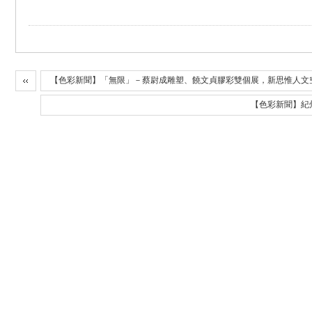
【色彩新聞】「無限」－蔡尉成雕塑、饒文貞膠彩雙個展，新思惟人文
【色彩新聞】紀