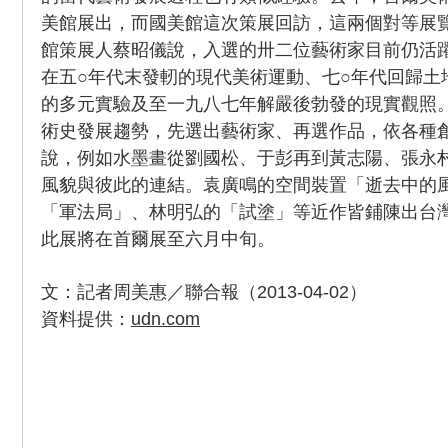
美館展出，而國美館這次策展回訪，這兩個對等展
館策展人蔡昭儀說，入選的卅二位藝術家目前仍活
在五○年代末發軔的現代美術運動、七○年代回歸土
的多元實驗及至一九八七年解嚴後勃發的現實觀照
術史發展趨勢，先選出藝術家、再選作品，依各種
說，例如水墨畫從劉國松、于彭再到黃志陽、張永
風貌與彼此的連結。袁廣鳴的空間裝置「逝去中的風
「軍法局」、林明弘的「試塗」等近作皆鋪陳出台
此展將在首爾展至六月中旬。
文：記者周美惠／聯合報（2013-04-02）
資料提供：
udn.com