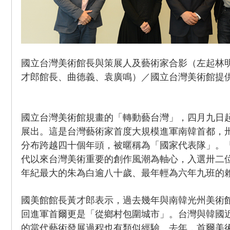
國立台灣美術館長與策展人及藝術家合影（左起林
才郎館長、曲德義、袁廣鳴）／國立台灣美術館提
國立台灣美術館規畫的「轉動藝台灣」，四月九日
展出。這是台灣藝術家首度大規模進軍南韓首都，
分布跨越四十個年頭，被暱稱為「國家代表隊」。
代以來台灣美術重要的創作風潮為軸心，入選卅二
年紀最大的朱為白逾八十歲、最年輕為六年九班的
國美館館長黃才郎表示，過去幾年與南韓光州美術
回進軍首爾更是「從鄉村包圍城市」。台灣與韓國
的當代藝術發展過程也有類似經驗。去年，首爾美