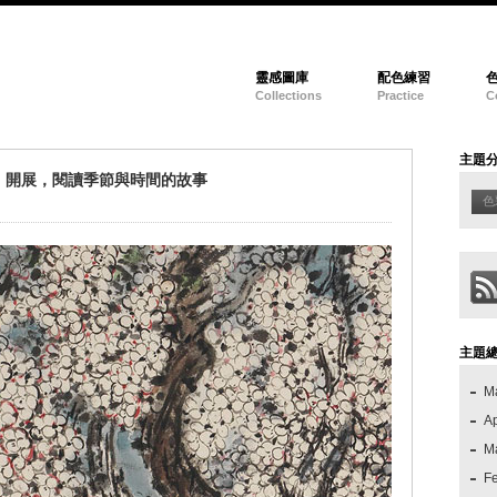
靈感圖庫
配色練習
Collections
Practice
C
主題
」開展，閱讀季節與時間的故事
色
主題
M
Ap
M
F