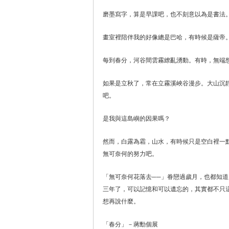
磨墨寫字，算是早課吧，也不刻意以為是書法
畫室裡陪伴我的好像總是巴哈，有時候是薩帝
每到春分，河谷間雲霧繚亂湧動。有時，無端
如果是立秋了，常在立霧溪峽谷漫步。大山沉
吧。
是我與這島嶼的因果嗎？
然而，白露為霜，山水，有時候只是空白裡一
無可奈何的努力吧。
「無可奈何花落去──」眷戀過歲月，也都知
三年了，可以記憶和可以遺忘的，其實都不只
想再說什麼。
「春分」－蔣勳個展