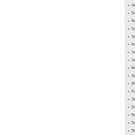
J
D
N
O
S
A
Ju
J
M
Ap
M
F
J
D
N
O
S