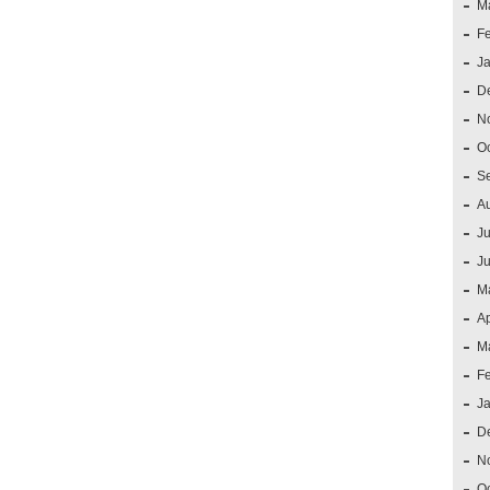
M
F
J
D
N
O
S
A
Ju
J
M
Ap
M
F
J
D
N
O