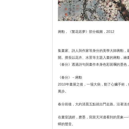
蔣勳，《繁花若夢》部分截圖，2012
集畫家、詩人與作家等身分的美學大師蔣勳，
開。擅長以花卉、水景等主題入畫的蔣勳，繪
《春分》透過詩句與畫作本身色彩斑斕的墨色
《春分》－蔣勳
2010年畫展之後，一場大病，動了心臟手術
萬步。
春分前後，大約清晨五點就出門走路。沿著淡
在畫室讀經，磨墨，寫當天河邊看到的景象─
蟬的聲音。