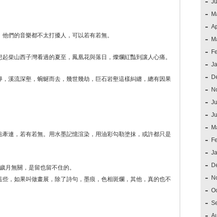
J
。
M
Ap
。他們的音樂都不太打擾人，可以若有若無。
M
F
想起柴山西子灣看過的夏至，鳳凰花與落日，燦爛紅豔到讓人心痛。
J
D
靜，溪流深壑，蜿蜒而去，幾世幾劫，巨石岩壑這樣糾纏，總有因果
N
Ju
J
M
點牽連，若有若無。用水墨記憶渲染，用油彩勾勒塗抹，或許都只是
F
J
D
道歲月無關，是留也留不住的。
N
這些，如果叫做畫展，除了詩句，墨痕，色相斑爛，其他，真的也不
O
S
A