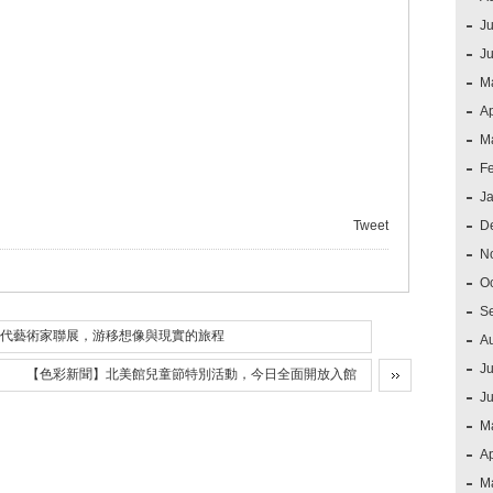
Ju
J
M
Ap
M
F
J
Tweet
D
N
O
S
代藝術家聯展，游移想像與現實的旅程
A
Ju
【色彩新聞】北美館兒童節特別活動，今日全面開放入館
J
M
Ap
M