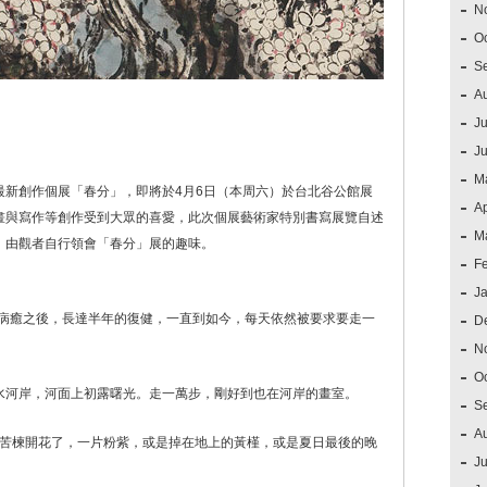
N
O
S
A
Ju
J
M
最新創作個展「春分」，即將於4月6日（本周六）於台北谷公館展
Ap
畫與寫作等創作受到大眾的喜愛，此次個展藝術家特別書寫展覽自述
M
，由觀者自行領會「春分」展的趣味。
F
J
，病癒之後，長達半年的復健，一直到如今，每天依然被要求要走一
D
N
O
水河岸，河面上初露曙光。走一萬步，剛好到也在河岸的畫室。
S
A
─苦楝開花了，一片粉紫，或是掉在地上的黃槿，或是夏日最後的晚
Ju