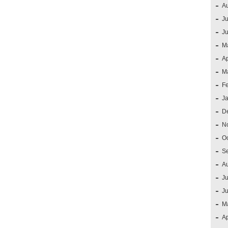
A
Ju
J
M
Ap
M
F
J
D
N
O
S
A
Ju
J
M
Ap