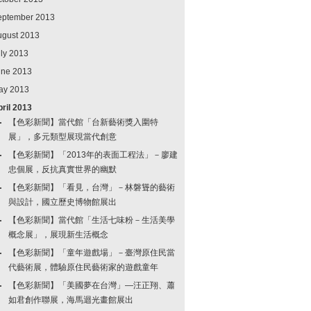
eptember 2013
ugust 2013
ly 2013
une 2013
ay 2013
ril 2013
【色彩新聞】當代館「台新藝術獎入圍特
展」，多元類型展現當代創意
【色彩新聞】「2013年的表面工程法」－廖建
忠個展，反抗真實世界的幽默
【色彩新聞】「看見，台灣」－林磐聳的藝術
與設計，國立歷史博物館展出
【色彩新聞】當代館「生活七味粉－生活美學
概念展」，展現新生活概念
【色彩新聞】「童年遊戲場」－臺灣原住民當
代藝術展，體驗原住民藝術家的遊戲童年
【色彩新聞】「美國夢在台灣」—汪正翔、蕭
如君創作聯展，海馬迴光畫館展出