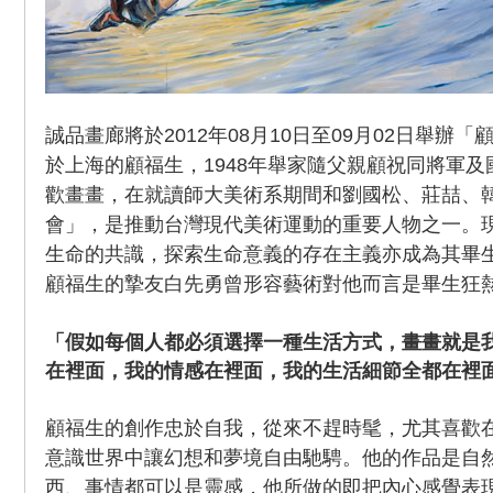
誠品畫廊將於2012年08月10日至09月02日舉辦「
於上海的顧福生，1948年舉家隨父親顧祝同將軍
歡畫畫，在就讀師大美術系期間和劉國松、莊喆、
會」，是推動台灣現代美術運動的重要人物之一。
生命的共識，探索生命意義的存在主義亦成為其畢
顧福生的摯友白先勇曾形容藝術對他而言是畢生狂
「假如每個人都必須選擇一種生活方式，畫畫就是
在裡面，我的情感在裡面，我的生活細節全都在裡
顧福生的創作忠於自我，從來不趕時髦，尤其喜歡
意識世界中讓幻想和夢境自由馳騁。他的作品是自
西、事情都可以是靈感，他所做的即把內心感覺表