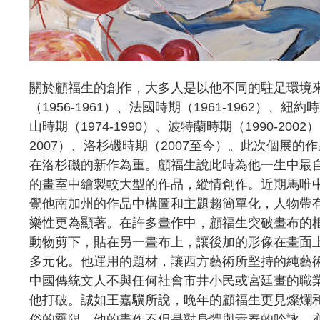
關於顧福生的創作，大多人是以他不同的駐足環境
（1956-1961）、法國時期（1961-1962）、紐約時
山時期（1974-1990）、波特蘭時期（1990-2002
2007）、洛杉磯時期（2007至今）。此次個展的
在洛杉磯的新作為重。顧福生說此時為他一生中最
的畫室中繪製較大型的作品，縱情創作。近期馬唯
覺他南加州的作品中構圖和主題趨簡單化，人物帶
樂性更為顯著。在許多畫作中，顧福生突破畫布的
動物剪下，貼在另一畫布上，讓後加的形像在畫面
多元化。他運用的題材，讓西方藝術所堅持的純藝
中國傳統文人不與任何社會市井小民或宮廷畫的職
他打破。誠如王嘉驥所說，晚年的顧福生更見燦爛
俗的羈限，他的畫作不但是對身體與青春的吟詠，