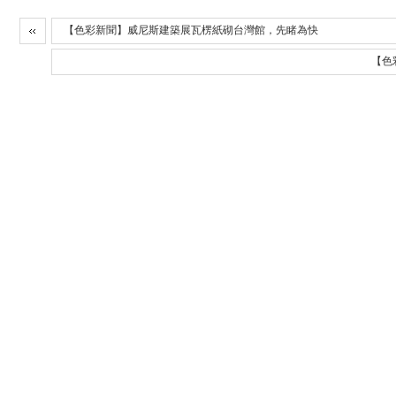
【色彩新聞】威尼斯建築展瓦楞紙砌台灣館，先睹為快
【色