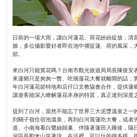
日前的一場大雨，讓白河蓮花、荷花紛紛綻放，清
臉，多位攝影愛好者即在池中捕捉蓮、荷的風采，
節。
來白河只能賞花嗎？台南市觀光旅遊局局長陳俊安
來蓮鄉只是匆匆一瞥、吃個蓮花大餐就離開的話，
年白河蓮花節特地和店仔口文教協會合作，提供蓮
讓遊客能深入瞭解蓮花本身的特質，真正達到深度
提到了白河，當然不能忘了世界三大泥漿溫泉之一
到關子嶺住宿泡溫泉，再到白河賞蓮吃大餐，或者
道、小南海看白鷺絲歸巢、伴隨著蓮田入睡後，隔
河區長劉米山笑著說，在這裡，可以玩的很多樣、