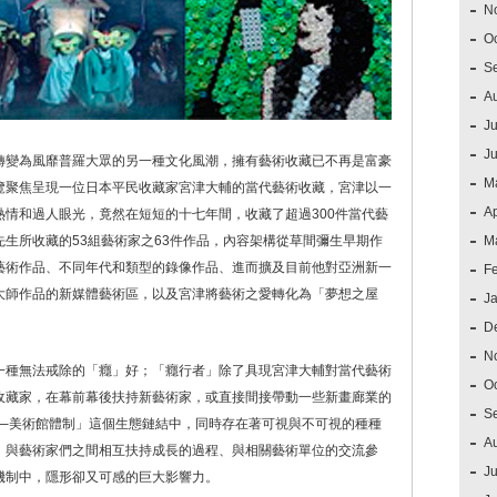
N
O
S
A
Ju
J
轉變為風靡普羅大眾的另一種文化風潮，擁有藝術收藏已不再是富豪
M
覽聚焦呈現一位日本平民收藏家宮津大輔的當代藝術收藏，宮津以一
Ap
情和過人眼光，竟然在短短的十七年間，收藏了超過300件當代藝
生所收藏的53組藝術家之63件作品，內容架構從草間彌生早期作
M
藝術作品、不同年代和類型的錄像作品、進而擴及目前他對亞洲新一
F
大師作品的新媒體藝術區，以及宮津將藝術之愛轉化為「夢想之屋
J
D
N
一種無法戒除的「癮」好；「癮行者」除了具現宮津大輔對當代藝術
O
收藏家，在幕前幕後扶持新藝術家，或直接間接帶動一些新畫廊業的
S
業─美術館體制」這個生態鏈結中，同時存在著可視與不可視的種種
A
、與藝術家們之間相互扶持成長的過程、與相關藝術單位的交流參
Ju
機制中，隱形卻又可感的巨大影響力。