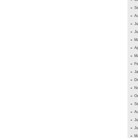
S
A
Ju
J
M
Ap
M
F
J
D
N
O
S
A
Ju
J
M