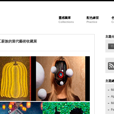
靈感圖庫
配色練習
Collections
Practice
C
主題
工薪族的當代藝術收藏展
色
主題
M
Ap
M
F