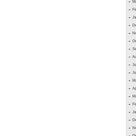
M
F
J
D
N
O
S
A
Ju
J
M
Ap
M
F
J
D
N
O