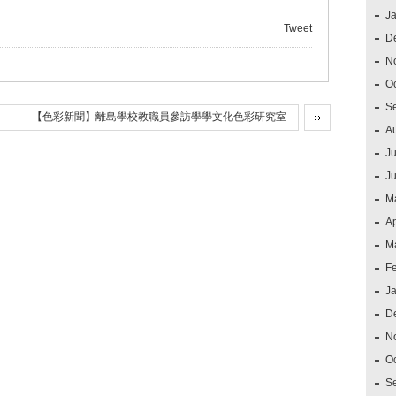
J
Tweet
D
N
O
S
【色彩新聞】離島學校教職員參訪學學文化色彩研究室
A
Ju
J
M
Ap
M
F
J
D
N
O
S