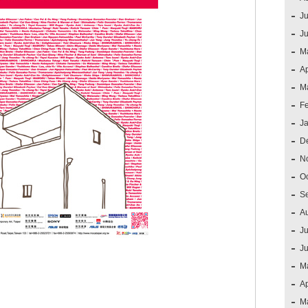
Ju
J
M
Ap
M
F
J
D
N
O
S
A
Ju
J
M
Ap
M