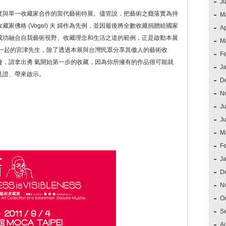
J
度與單一收藏家合作的當代藝術特展。儘管說，把藝術之癮落實為持
M
佛格 (Vogel) 夫 婦作為先例，並因最後將全數收藏捐贈給國家
Ap
成功融合自我藝術視野、收藏理念和生活之道的範例，正是啟動本展
M
在一起的宮津先生，除了透過本展與台灣民眾分享其傲人的藝術收
F
趣，請拿出勇 氣開始第一步的收藏，因為你所擁有的作品很可能就
J
見證、帶來啟示。
D
N
Ju
J
M
F
J
D
N
O
S
A