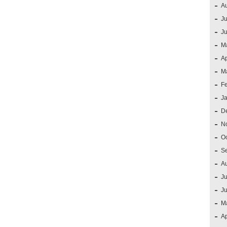
A
Ju
J
M
Ap
M
F
J
D
N
O
S
A
Ju
J
M
Ap