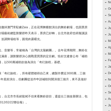
N
O
S
A
撤掉澳門常駐劇Zaia，正在花博舞蝶館演出的舞鈴劇場，也因票房
Ju
劇場藝術總監劉樂群昨天表示，票房已好轉，台北市政府也研擬讓該
J
，並調降場租等，困境終露曙光。
M
Ap
光、音樂等，常被稱為「台灣的太陽劇團」。去年花博期間，舞鈴在
M
見滿座，讓劉樂群決心挑戰需買票的定目劇。恰好文建會公布「補助
F
，以500萬補助款做為演出「奇幻旅程」基礎。
J
D
「奇幻旅程」，所有硬體都得自己來，總製作費近3000萬，三個
去年底前演出，但劇團從送件申請補助到開演僅三個月，來不及做好
N
O
S
出，台北市市長郝龍斌不但來看舞鈴節目，還提出三個改善辦法，包
A
2/02/22聯合報）。
Ju