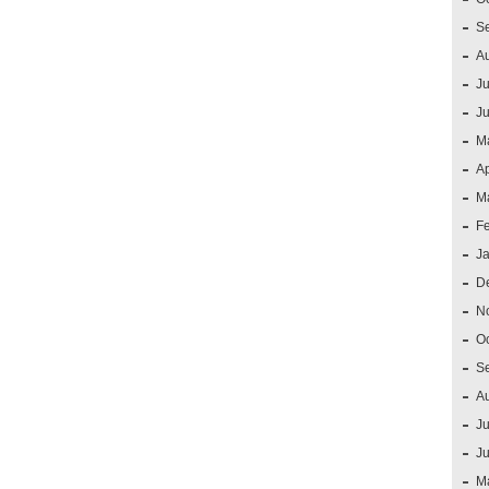
S
A
Ju
J
M
Ap
M
F
J
D
N
O
S
A
Ju
J
M