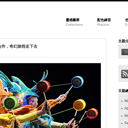
靈感圖庫
配色練習
Collections
Practice
C
主題
合作，奇幻旅程走下去
色
主題
M
Ap
M
F