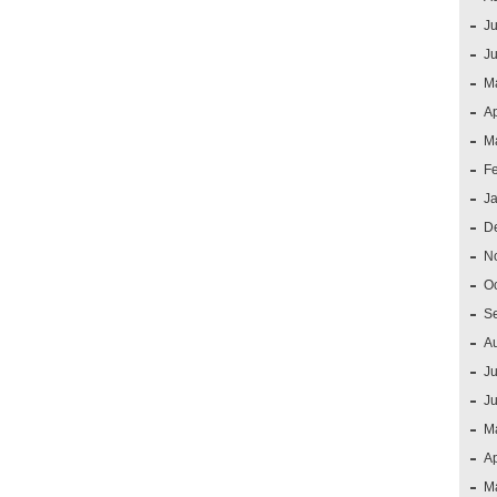
Ju
J
M
Ap
M
F
J
D
N
O
S
A
Ju
J
M
Ap
M