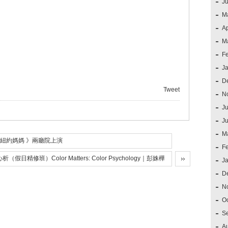
J
M
Ap
M
F
J
D
Tweet
N
Ju
J
M
紐約媽媽 》兩廳院上演
F
日精修班）Color Matters: Color Psychology｜彭姝樺
J
D
N
O
S
A