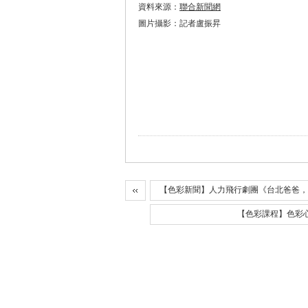
資料來源：
聯合新聞網
圖片攝影：記者盧振昇
【色彩新聞】人力飛行劇團《台北爸爸，
【色彩課程】色彩心析（假