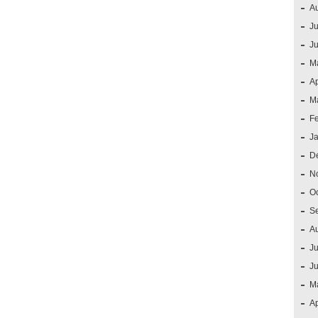
A
Ju
J
M
Ap
M
F
J
D
N
O
S
A
Ju
J
M
Ap