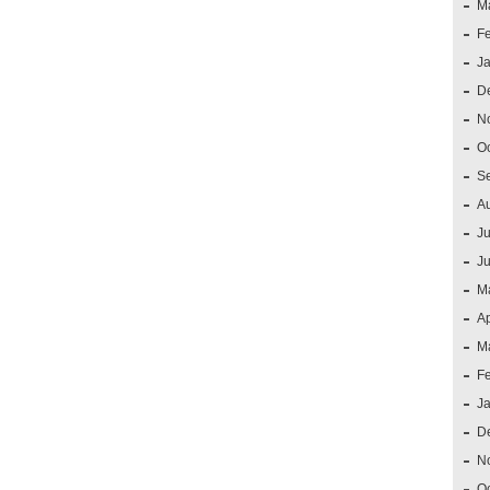
M
F
J
D
N
O
S
A
Ju
J
M
Ap
M
F
J
D
N
O