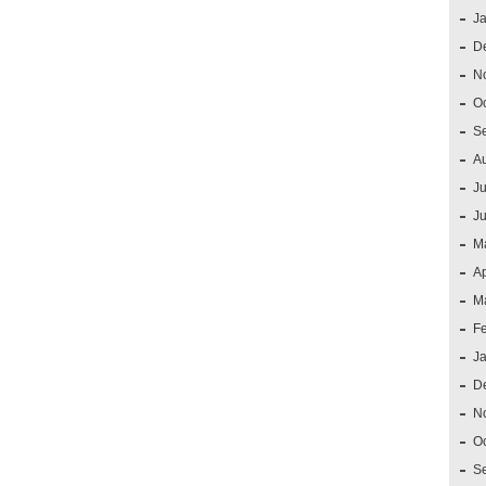
J
D
N
O
S
A
Ju
J
M
Ap
M
F
J
D
N
O
S