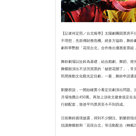
【記者何定照／台北報導】太陽劇團因票房不佳
不理想，先前傳財務危機。經多方協助，舞鈴
劇和爭艷館「花現台北」合作推出優惠套票組
舞鈴劇場以扯鈴為基礎，結合戲劇、舞蹈、燈
舞蝶館演出不須另買票的「秘密花開了」，常
民間推動文化觀光定目劇」一案，舞鈴申請通過
劉樂群說，一開始確實小看定目劇演出問題。演
月場地費占450萬。再加上須依文建會規定在
行銷配套，致使平均票房至今不到四成。
日前舞鈴困境披露，得到不少關注。劉樂群指
括讓舞蝶館和「花現台北」等活動配合（轉載201