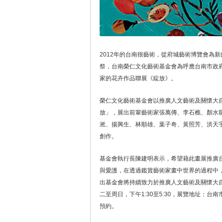
2012年的台南很藝術，從府城藝術博覽會為
祭，台南榮仁文化藝術基金會為呼應台南市政府
家的花卉作品聯展《綻放》。
榮仁文化藝術基金會以推廣人文藝術及關懷大
放」，展出前輩藝術家張萬傳、李石樵、顏水
淞、揚興生、林順雄、葉子奇、黃照芳、洪天
創作。
基金會執行長陳建明表示，希望藉此畫展推廣
與愛護，在透過鑑賞藝術家畫中世界的過程中
出基金會將持續致力於推廣人文藝術及關懷大
二至周日，下午1:30至5:30，展覽地址：台南
預約。