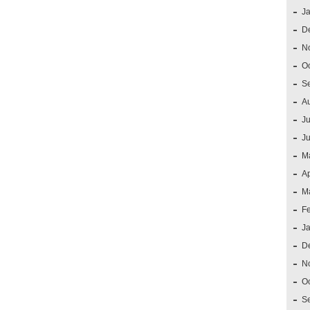
J
D
N
O
S
A
Ju
J
M
Ap
M
F
J
D
N
O
S