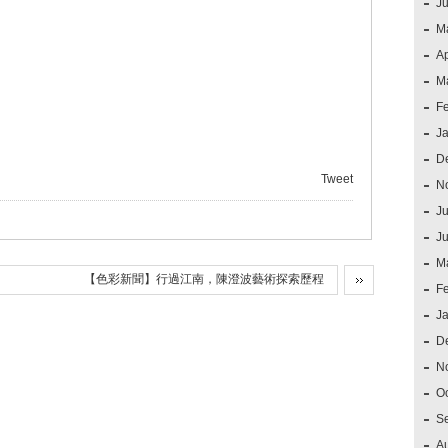
J
M
Ap
M
F
J
D
Tweet
N
Ju
J
M
【色彩新聞】行過江南，陳澄波藝術探索歷程
F
J
D
N
O
S
A