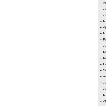
A
Ju
J
M
Ap
M
F
J
D
N
O
S
A
Ju
J
M
Ap