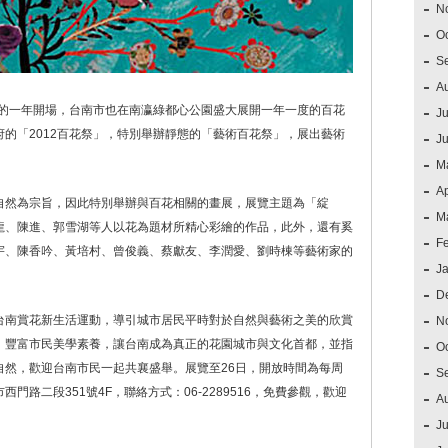
N
O
S
A
新的一年開場，台南市也在南瀛綠都心公園盛大展開一年一度的百花
Ju
的「2012百花祭」，特別舉辦靜態的「藝術百花祭」，展出藝術
J
M
Ap
自然為宗旨，因此特別舉辦與百花相關的畫展，展覽主題為「綻
M
龍、陳進、郭雪湖等人以花為題材所精心彩繪的作品，此外，還有奚
F
宇、陳香吟、黃培村、曾俊義、蔡獻友、李潤愛、劉時棟等藝術家的
J
D
台南賞花新生活運動，導引城市居民平時對於自然與藝術之美的欣賞
N
，豐富市民美學素養，讓台南成為真正的花園城市與文化首都，並指
O
自然，歡迎台南市民一起共襄盛舉。展覽至26日，開放時間為每周
S
市西門路二段351號4F，聯絡方式：06-2289516，免費參觀，歡迎
A
Ju