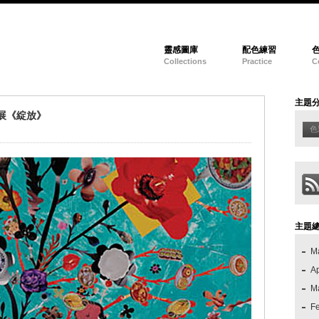
靈感圖庫
配色練習
Collections
Practice
C
主題
展《綻放》
色
主題
M
Ap
M
F