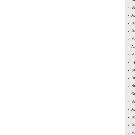
S
A
Ju
J
M
Ap
M
F
J
D
N
O
S
A
Ju
J
M