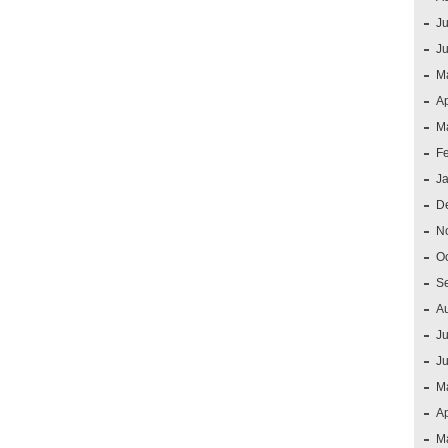
Ju
J
M
Ap
M
F
J
D
N
O
S
A
Ju
J
M
Ap
M