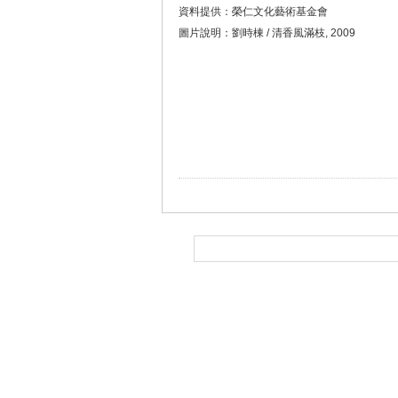
資料提供：榮仁文化藝術基金會
圖片說明：劉時棟 / 清香風滿枝, 2009