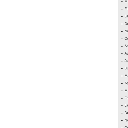
M
F
J
D
N
O
S
A
Ju
J
M
Ap
M
F
J
D
N
O