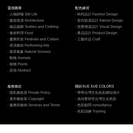
靈感圖庫
配色練習
- 人物靜物 Still Life
- 時尚設計 Fashion Design
- 建築裝潢 Architecture
- 室內裝潢設計 Interior Design
- 織品服飾 Textiles and Clothing
- 視覺傳達設計 Visual Design
- 食材料理 Food
- 產品設計 Product Design
- 慶典民俗 Festivals and Culture
- 工藝作品 Craft
- 表演藝術 Performing Arts
- 風景氣象 Natural Scenery
- 動物 Animals
- 植物 Plants
- 其他 Abstract
服務條款
關於XUE XUE COLORS
- 隱私權政策 Private Policy
- 學學台灣文化色彩網站簡介
- 著作權政策 Copyright
- 為何要研究台灣文化色彩
- 服務與條例 Services and Terms
- 色彩顧問 consultancy
- 色彩訓練 Training