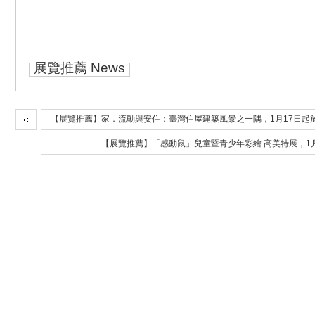
展覽推薦 News
【展覽推薦】家．流動與安住：臺灣住屋建築風景之一隅，1月17日起於
【展覽推薦】「感動鼠」兒童暨青少年彩繪 高美特展，1