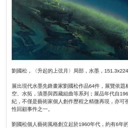
劉國松，〈升起的上弦月〉局部，水墨，151.3x224.5c
展出現代水墨先鋒畫家劉國松作品64件，展覽依題
空、水拓，漬墨與西藏組曲等系列；展品年代自19
紀，不僅是藝術家個人創作歷程之精微再現，亦可
性回顧事件之一。
劉國松個人藝術風格創立起於1960年代，約有6年