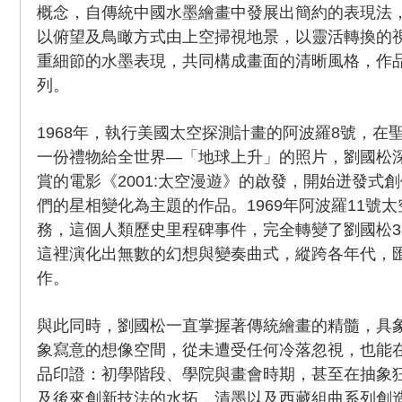
概念，自傳統中國水墨繪畫中發展出簡約的表現法
以俯望及鳥瞰方式由上空掃視地景，以靈活轉換的
重細節的水墨表現，共同構成畫面的清晰風格，作
列。
1968年，執行美國太空探測計畫的阿波羅8號，在
一份禮物給全世界—「地球上升」的照片，劉國松
賞的電影《2001:太空漫遊》的啟發，開始迸發式
們的星相變化為主題的作品。1969年阿波羅11號
務，這個人類歷史里程碑事件，完全轉變了劉國松3
這裡演化出無數的幻想與變奏曲式，縱跨各年代，
作。
與此同時，劉國松一直掌握著傳統繪畫的精髓，具
象寫意的想像空間，從未遭受任何冷落忽視，也能
品印證：初學階段、學院與畫會時期，甚至在抽象
及後來創新技法的水拓，漬墨以及西藏組曲系列創