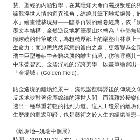
慧、聖經的內涵哲學，在其隱知天命而灑脫叛逆的
諦觀浮世人情的迥異視角，繚繞其筆下離垢絕景，
水」繪畫體裁現身——臨摹再製的繪卷經典，依「
墨文本結構，全然逆反地將筆墨山水轉為「非墨無
節繚繞的針筆皴法，為粗糙厚紙上的巖壑山林裹上
生命力；而原應悠然寫意的留白之處，更嬗變為金
瑞中巨型卷軸中金碧殊勝的離世仙境，彷彿呼應其
中朱甍碧瓦、金碧浮雕的浮誇美學，以畫筆繪寫出
「金場域」(Golden Field)。
貼金造境的離垢絕景中，滿載諧擬轉譯後的傳統文
反叛地映對著俗塵繚繞的浮世人間；而混雜於極樂
透出一種舉重若輕的批判力道。這人工造景的離垢
生歷練的迴返印證，也是藝術之於人生的繾綣眷戀
《離垢地─姚瑞中個展》
時間：2019.10.12（六）～2019.11.17（日）