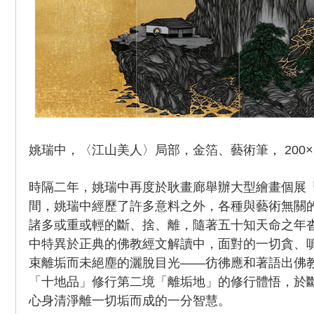
姚瑞中，〈江山美人〉局部，金箔、藝術筆， 200×300
時隔二年，姚瑞中再度於耿畫廊舉辦大型繪畫個展
間，姚瑞中經歷了許多意料之外，各種與藝術無關
諸多或重或輕的斷、捨、離，隨著五十知天命之年
中特異於正典的佛教經文解讀中，面對的一切貪、
束離垢而未絕塵的灑脫目光——彷彿應和著語出佛
「十地品」修行第二境「離垢地」的修行體悟，於
心身清淨離一切垢而成的一分智慧。