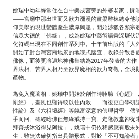
姚瑞中幼年經常住在台中樂成宮旁的外婆老家，閒
——宮廟中那出世而又欲力瀰漫的畫梁雕棟總令他
仰美學的現世變體產生濃厚興趣，開始涉獵各類宗
信眾大德的「佛緣」，成為姚瑞中藝術語彙深層伏
化符碼出現在不同創作系列中。十年前出版的「人
開始了對台灣宮廟地景的地毯式踏查，收錄分散各
佛像，而後更將遍地神佛集結為2017年發表的大
界法相、苦界人相乃至欲界魔相的欲力奇觀，全境
產物。
為免入魔著相，姚瑞中開始於創作時聆聽《心經》
剛經》，畫風也顯得較以往內斂——而後更自學研
性論》及《六祖壇經》等饒富深意的佛理哲學。儘
手而回、聽經唸佛但無緣戒持三寶、走逛教堂卻從
拜齋戒沐浴得見阿拉」，姚瑞中仍依稀感應有股未
生，雖無法確切指出具體形式，對於「不可知論者