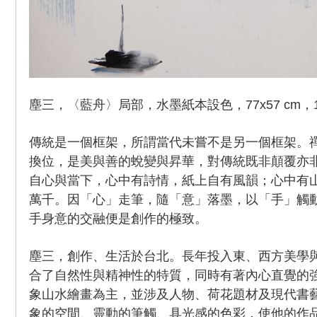
塵三，〈藍舟〉局部，水墨紙本設色，77x57 cm，1
傳統是一個框架，所謂當代未嘗不是另一個框架。
換位，是美與善的蛻變與昇華，對傳統既非顛覆亦
自心與當下，心中有詩情，紙上自有風韻；心中有
萬千。因「心」走筆，隨「意」落墨，以「手」觸
手身意的交融便是創作的極致。
塵三，創作、生活於台北。長年投入東、西方美學
合了自然性與精神性的特質，同時有著內心直覺的
象山水繪畫為主，並涉及人物、荷花題材及現代書
象的空間、靈動的筆觸、具光感的色彩，使他的作