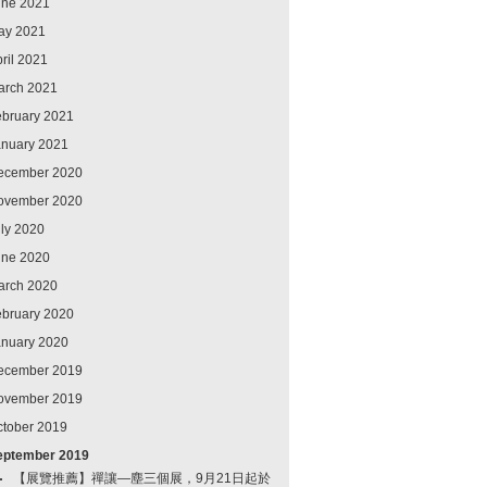
une 2021
ay 2021
ril 2021
arch 2021
ebruary 2021
anuary 2021
ecember 2020
ovember 2020
ly 2020
une 2020
arch 2020
ebruary 2020
anuary 2020
ecember 2019
ovember 2019
ctober 2019
eptember 2019
【展覽推薦】禪讓—塵三個展，9月21日起於