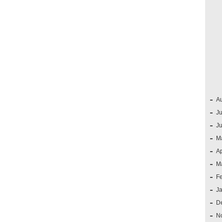
A
Ju
J
M
Ap
M
F
J
D
N