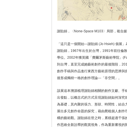
謝貽娟，〈None-Space M103〉局部，複合媒材
「這只是一個開始—謝貽娟 (Jo Hsieh)
謝貽娟，1967年出生於台灣，1991年前往倫敦求學，
學位。2002年獲英國「費爾茅斯藝術學院」(Falmo
到台灣，直至完成她藝術創作的最後階段，20
創作手稿與作品進行東西方藝術原理的思辨與
後形成獨樹一格的創作理論—「非空間」。
該展追本溯源梳理謝貽娟相關的創作文獻、手
出發點，以概念式的方式呈現謝貽娟如何深究
為基礎，其內聚的張力、形狀、時間性，結合
展出多元創作命題的探究，藉由爬梳個人創作
構的藝術觀。謝貽娟在世之時，累積超過千張
作思維全新詮釋的觀賞視角，作為重新審視的