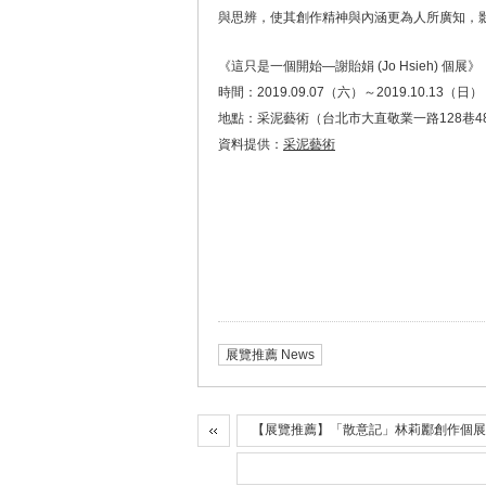
與思辨，使其創作精神與內涵更為人所廣知，
《這只是一個開始—謝貽娟 (Jo Hsieh) 個展》
時間：2019.09.07（六）～2019.10.13（日）
地點：采泥藝術（台北市大直敬業一路128巷4
資料提供：
采泥藝術
展覽推薦 News
【展覽推薦】「散意記」林莉酈創作個展