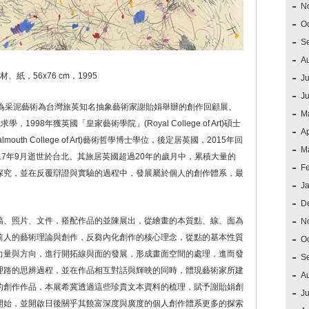
N
O
S
A
、紙，56x76 cm，1995
Ju
J
 個展」為采泥藝術為台灣旅英知名抽象藝術家謝貽娟舉辦的創作回顧展。
M
1998年獲英國「皇家藝術學院」(Royal College of Art)碩士
Ap
uth College of Art)藝術哲學博士學位，後定居英國，2015年回
M
17年9月逝世於台北。其旅居英國超過20年的歲月中，累積大量的
F
探究，並在反覆辯證與實驗的過程中，發展屬於個人的創作體系，最
J
D
稿、照片、文件，搭配作品的並陳展出，從繪畫的本質點、線、面為
N
前人的藝術理論與創作，反芻內化創作的核心理念，從點的基本性質
O
力量與方向，進行開拓線與面的發展，形成畫面空間的處理，進而發
S
理路的思辨過程，並在作品相互對話與輝映的同時，體現藝術家所建
A
的創作作品，本展希冀透過這些珍貴文本資料的梳理，賦予謝貽娟創
Ju
開始，並開啟日後關乎其饒富深度與廣度的個人創作體系更多的探索