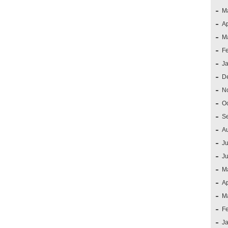
M
Ap
M
F
J
D
N
O
S
A
Ju
J
M
Ap
M
F
J