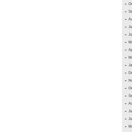
O
S
A
Ju
J
M
Ap
M
J
D
N
O
S
A
Ju
J
M