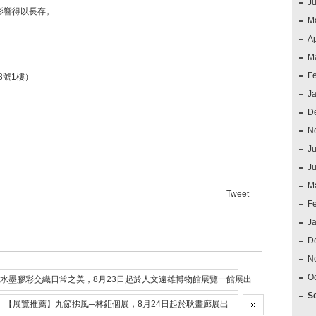
J
影響得以長存。
M
Ap
M
F
8號1樓）
J
D
N
Ju
J
M
Tweet
F
J
D
N
O
水墨膠彩交織日常之美，8月23日起於人文遠雄博物館展覽一館展出
S
【展覽推薦】九節拂風─林鉅個展，8月24日起於耿畫廊展出