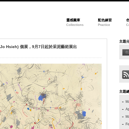
靈感圖庫
配色練習
Collections
Practice
C
主題
 Hsieh) 個展，9月7日起於采泥藝術展出
色
主題
M
Ap
M
F