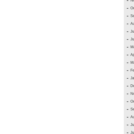
N
O
S
A
Ju
J
M
Ap
M
F
J
D
N
O
S
A
Ju
J