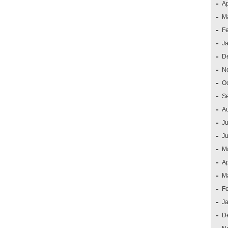
Ap
M
F
J
D
N
O
S
A
Ju
J
M
Ap
M
F
J
D