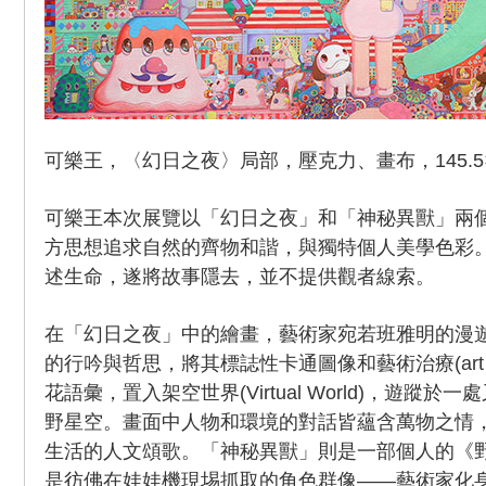
可樂王，〈幻日之夜〉局部，壓克力、畫布，145.5×112
可樂王本次展覽以「幻日之夜」和「神秘異獸」兩
方思想追求自然的齊物和諧，與獨特個人美學色彩
述生命，遂將故事隱去，並不提供觀者線索。
在「幻日之夜」中的繪畫，藝術家宛若班雅明的漫遊者(f
的行吟與哲思，將其標誌性卡通圖像和藝術治療(art t
花語彙，置入架空世界(Virtual World)，遊蹤
野星空。畫面中人物和環境的對話皆蘊含萬物之情
生活的人文頌歌。「神秘異獸」則是一部個人的《野獸學》(
是彷佛在娃娃機現埸抓取的角色群像——藝術家化