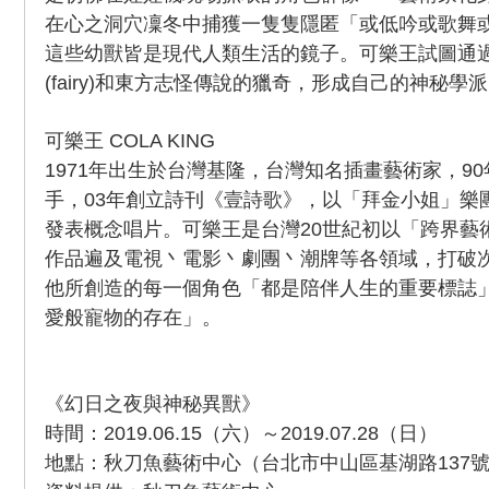
在心之洞穴凜冬中捕獲一隻隻隱匿「或低吟或歌舞
這些幼獸皆是現代人類生活的鏡子。可樂王試圖通過西
(fairy)和東方志怪傳說的獵奇，形成自己的神秘學
可樂王 COLA KING
1971年出生於台灣基隆，台灣知名插畫藝術家，9
手，03年創立詩刊《壹詩歌》，以「拜金小姐」樂
發表概念唱片。可樂王是台灣20世紀初以「跨界藝
作品遍及電視丶電影丶劇團丶潮牌等各領域，打破
他所創造的每一個角色「都是陪伴人生的重要標誌
愛般寵物的存在」。
《幻日之夜與神秘異獸》
時間：2019.06.15（六）～2019.07.28（日）
地點：秋刀魚藝術中心（台北市中山區基湖路137