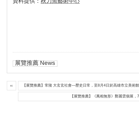
資料提供：
秋刀魚藝術中心
展覽推薦 News
【展覽推薦】常陵 大玄玄社會—歷史日常，至8月4日於高雄市立美術
【展覽推薦】《萬相無形》鄭麗雲個展，