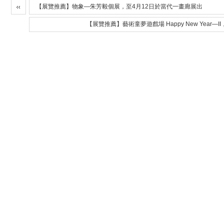
【展覽推薦】物象—朱芳毅個展，至4月12日於當代一畫廊展出
【展覽推薦】藝術童夢遊戲場 Happy New Year