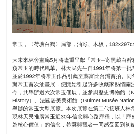
常玉，〈荷塘白鶴〉局部，油彩、木板，182x297cm，
大未來林舍畫廊5月將隆重呈獻「常玉─寄黑藏白醉
窺常玉的時代風華。林天民先生自1991年將第一
並於1992年將常玉作品引薦至蘇富比台灣首拍。
辦常玉首次油畫展，便開始引起許多收藏家熱情關
今，共舉辦過六次常玉個展，並參與歷史博物館（Nationa
History）、法國居美美術館（Guimet Musée National d
舉辦的常玉大型展覽。本次展覽在第二代接班人林
現林天民推廣常玉近30年信念與心路歷程，以「歷
為核心價值」的信念，希冀與觀者一同感受回到初