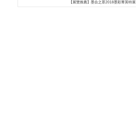
【展覽推薦】墨合之眾2018墨彩菁英特展