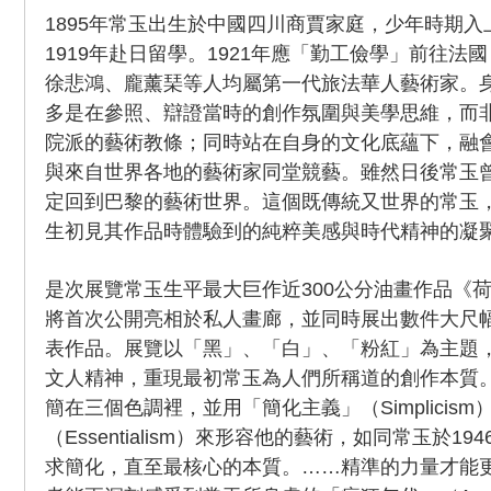
1895年常玉出生於中國四川商賈家庭，少年時期
1919年赴日留學。1921年應「勤工儉學」前往法
徐悲鴻、龐薰琹等人均屬第一代旅法華人藝術家。
多是在參照、辯證當時的創作氛圍與美學思維，而
院派的藝術教條；同時站在自身的文化底蘊下，融
與來自世界各地的藝術家同堂競藝。雖然日後常玉
定回到巴黎的藝術世界。這個既傳統又世界的常玉，
生初見其作品時體驗到的純粹美感與時代精神的凝
是次展覽常玉生平最大巨作近300公分油畫作品《
將首次公開亮相於私人畫廊，並同時展出數件大尺
表作品。展覽以「黑」、「白」、「粉紅」為主題
文人精神，重現最初常玉為人們所稱道的創作本質
簡在三個色調裡，並用「簡化主義」（Simplicis
（Essentialism）來形容他的藝術，如同常玉於1
求簡化，直至最核心的本質。……精準的力量才能