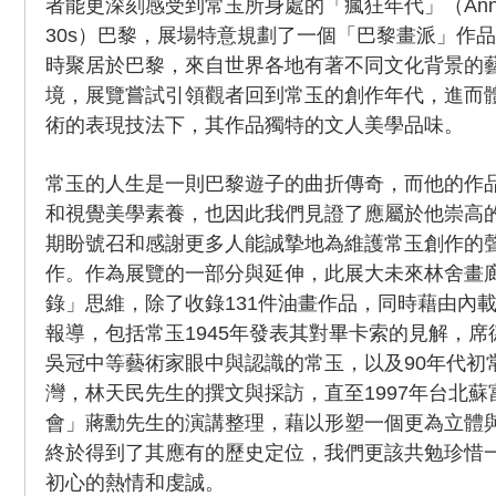
者能更深刻感受到常玉所身處的「瘋狂年代」（Années f
30s）巴黎，展場特意規劃了一個「巴黎畫派」作
時聚居於巴黎，來自世界各地有著不同文化背景的
境，展覽嘗試引領觀者回到常玉的創作年代，進而
術的表現技法下，其作品獨特的文人美學品味。
常玉的人生是一則巴黎遊子的曲折傳奇，而他的作
和視覺美學素養，也因此我們見證了應屬於他崇高
期盼號召和感謝更多人能誠摯地為維護常玉創作的
作。作為展覽的一部分與延伸，此展大未來林舍畫
錄」思維，除了收錄131件油畫作品，同時藉由內
報導，包括常玉1945年發表其對畢卡索的見解，
吳冠中等藝術家眼中與認識的常玉，以及90年代初
灣，林天民先生的撰文與採訪，直至1997年台北
會」蔣勳先生的演講整理，藉以形塑一個更為立體
終於得到了其應有的歷史定位，我們更該共勉珍惜
初心的熱情和虔誠。