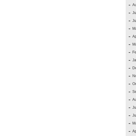
A
Ju
J
M
Ap
M
F
J
D
N
O
S
A
Ju
J
M
Ap