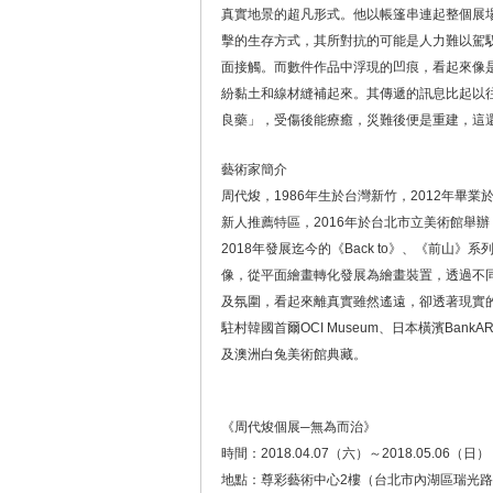
真實地景的超凡形式。他以帳篷串連起整個展
擊的生存方式，其所對抗的可能是人力難以駕
面接觸。而數件作品中浮現的凹痕，看起來像
紛黏土和線材縫補起來。其傳遞的訊息比起以
良藥」，受傷後能療癒，災難後便是重建，這
藝術家簡介
周代焌，1986年生於台灣新竹，2012年畢業於
新人推薦特區，2016年於台北市立美術館舉
2018年發展迄今的《Back to》、《前
像，從平面繪畫轉化發展為繪畫裝置，透過不
及氛圍，看起來離真實雖然遙遠，卻透著現實的
駐村韓國首爾OCI Museum、日本橫濱Bank
及澳洲白兔美術館典藏。
《周代焌個展─無為而治》
時間：2018.04.07（六）～2018.05.06（日）
地點：尊彩藝術中心2樓（台北市內湖區瑞光路