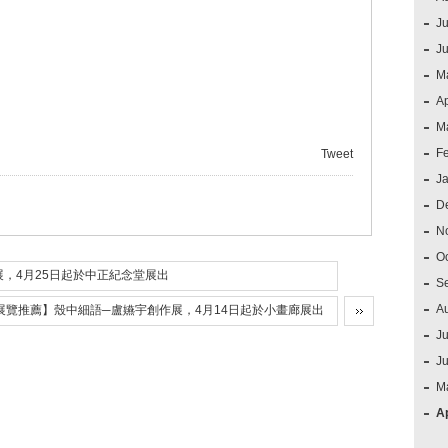
Ju
J
M
Ap
M
F
Tweet
J
D
N
O
展，4月25日起於中正紀念堂展出
S
A
展覽推薦】殼中細語─盧嬿宇創作展，4月14日起於小畫廊展出
Ju
J
M
Ap