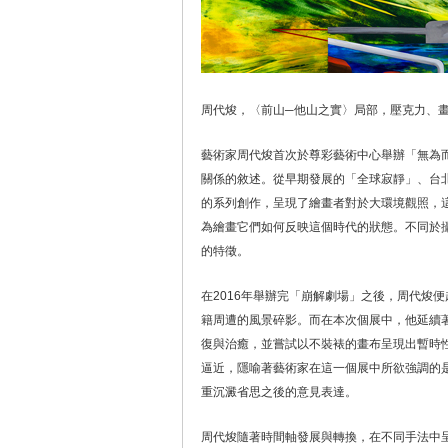
周代焌，〈前山─他山之實〉局部，壓克力、畫布，1
藝術家周代焌首次於尊彩藝術中心舉辦「無為
關係的敘述。從早期發展的「全球寂靜」、台
的系列創作，呈現了繪畫者對於大環境觀照，
為繪畫它們如何反映這個時代的狀態。不同於
的特徵。
在2016年舉辦完「崩解劇場」之後，周代焌
籍周遭的風景碎影。而在本次個展中，他延續
復與治癒，並嘗試以不裝裱的畫布呈現出暫時
逼近，隱喻著藝術家在這一個展中所欲強調的
重沉澱省思之後的意見表達。
周代焌隨著時間軸發展與轉換，在不同手法中