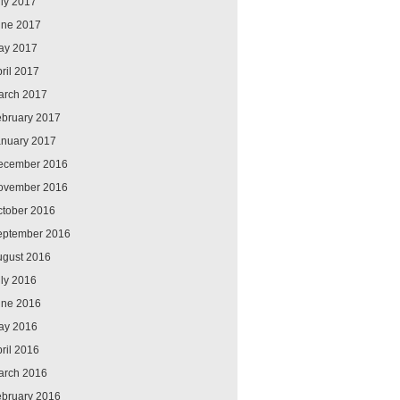
ly 2017
une 2017
ay 2017
ril 2017
arch 2017
ebruary 2017
anuary 2017
ecember 2016
ovember 2016
ctober 2016
eptember 2016
ugust 2016
ly 2016
une 2016
ay 2016
ril 2016
arch 2016
ebruary 2016