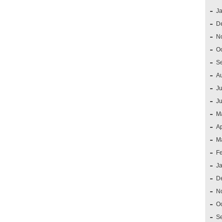
J
D
N
O
S
A
Ju
J
M
Ap
M
F
J
D
N
O
S