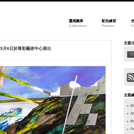
靈感圖庫
配色練習
Collections
Practice
C
主題
5月6日於尊彩藝術中心展出
色
主題
M
Ap
M
F