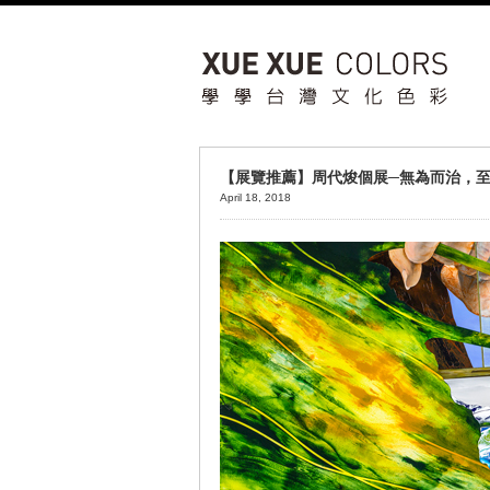
【展覽推薦】周代焌個展─無為而治，至
April 18, 2018