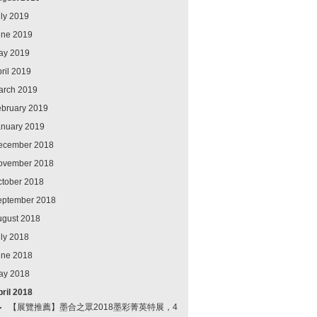
ly 2019
une 2019
ay 2019
ril 2019
arch 2019
ebruary 2019
anuary 2019
ecember 2018
ovember 2018
ctober 2018
eptember 2018
ugust 2018
ly 2018
une 2018
ay 2018
ril 2018
【展覽推薦】墨合之眾2018墨彩菁英特展，4