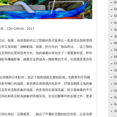
N
O
S
A
20×194cm，2017
Ju
J
而治」個展，他長期創作以三部曲的形式發展出一套表現自我和環境
M
北市立美術館「崩解劇場」個展，到今年的「無為而治」，這三階段
Ap
這其間的位置與思考方向。他的繪畫向來包含了一個重要特質，即作
M
攝影等機械影像，繪畫在這裡做為一種敘事的方式，也透露其寓言性
F
J
D
便赴韓國與日本駐村，造訪了福島核能災變的區域，也觀察到不同國
著多年關心的議題，進而將自身情感內化其中，抒發及關懷土地的修
N
性且富有流動意象的場面，特意張掛在展場高處，暗示著繪畫的不可
O
是與此相異且較為抽象的情感呈現。在近距離事件的反饋之外，更著
S
A
Ju
呈現出來的「災難風景」，融合了不屬於災難的炫目色彩，以及混著