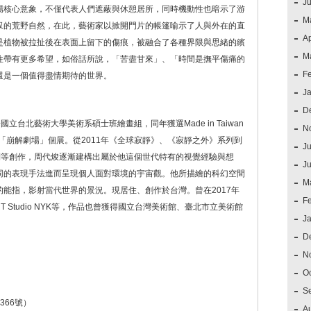
J
場核心意象，不僅代表人們遮蔽與休憩居所，同時機動性也暗示了游
M
馭的荒野自然，在此，藝術家以掀開門片的帳篷喻示了人與外在的直
Ap
是植物被拉扯後在表面上留下的傷痕，被融合了各種界限與思緒的繽
M
往帶有更多希望，如俗話所說，「苦盡甘來」、「時間是撫平傷痛的
F
還是一個值得盡情期待的世界。
J
D
國立台北藝術大學美術系碩士班繪畫組，同年獲選Made in Taiwan
N
辦「崩解劇場」個展。從2011年《全球寂靜》、《寂靜之外》系列到
Ju
山》系列等創作，周代焌逐漸建構出屬於他這個世代特有的視覺經驗與想
J
同的表現手法進而呈現個人面對環境的宇宙觀。他所描繪的科幻空間
M
能指，影射當代世界的景況。現居住、創作於台灣。曾在2017年
F
ART Studio NYK等，作品也曾獲得國立台灣美術館、臺北市立美術館
J
D
N
O
S
366號）
A