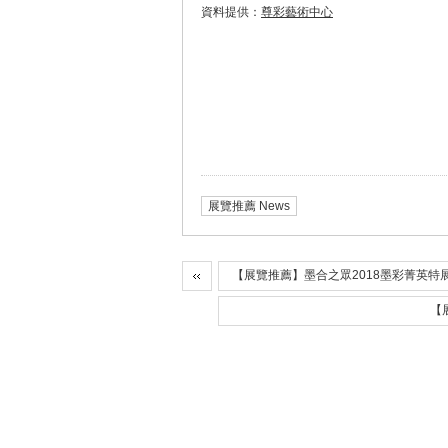
資料提供：
尊彩藝術中心
展覽推薦 News
【展覽推薦】墨合之眾2018墨彩菁英特
【