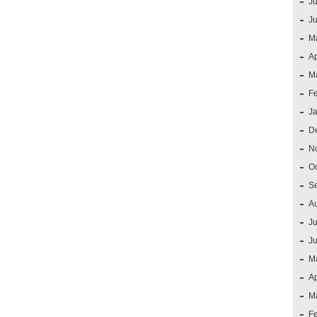
Ju
J
M
Ap
M
F
J
D
N
O
S
A
Ju
J
M
Ap
M
F