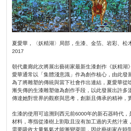
夏愛華，〈妖精湖〉局部，生漆、金箔、岩彩、松木拼板
2017
朝代畫廊此次將展出藝術家最新生漆創作《妖精湖
愛華通常以「集體淺意識」作為創作核心，由此發
為了將雕塑的傳統與當下社會作出連結，夏愛華從
漸失傳的生漆雕塑做為創作手段，以此發展出許多
傳達她對世界的觀察與思考，創新且傳承的精神，
生漆的使用可追溯到西元前6000年的新石器時代
材料，專指從漆樹上割取且沒有加工過的天然汁液
需要吸收大量氧氣才能漸變凝固，因此藝術家在時