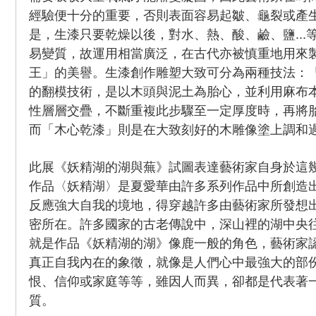
經驗便十分的重要，否則表面容易起皺、龜裂或產
是，生漆只要乾燥以後，對水、熱、酸、鹼、鹽...
易變質，故運用相當廣泛，在古代亦被慎重地用來
王」的美譽。生漆創作雕塑大致可分為兩種技法：
的翻模技術，是以木頭與泥土為胎心，並利用麻布
性層層交疊，不斷重複此步驟至一定厚度時，再將
而「木心乾漆」則是在大致刻好的木雕像塗上調和
此展《妖精湖的湖與蕪》試圖表達藝術家自身於這
作品〈妖精湖〉是夏愛華由許多系列作品中所創造
反應強大自我的境地，得穿越許多由藝術家所發想
密所在。許多國家的古老傳說中，深山裡的湖中央
就是作品《妖精湖的湖》像鹿一般的角色，藝術家
真正自我內在的象徵，就像是人們心中最強大的部
恨、信仰或家庭等等，雖因人而異，卻都是代表著
質。