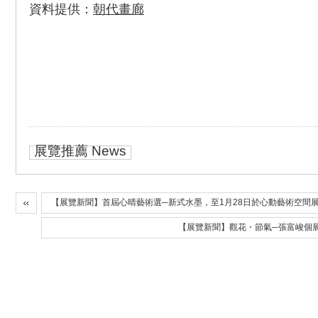
資料提供：
朝代畫廊
展覽推薦 News
【展覽新聞】首屆心晴藝術選─新式水墨，至1月28日於心動藝術空間
【展覽新聞】觀花・節氣─張富峻個展