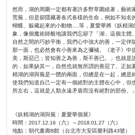
然而，湖的周圍一定都有著許多野草圍繞著，藝術
荒蕪，但是卻隱藏著各式各樣的生命，例如不知名
蝴蝶、躲藏起來的小動物….等，夏愛華將《妖精湖
象，像個魔術師般地讓我們忘卻了「湖」這個主體
自然之間的巧妙平衡，我們心中強大的善，一定伴
那一面，也必然會有小善來為之彌補。《老子》中
美，斯惡已；皆知善之為善，斯不善已。」也就是
的，如果缺其一，自然也就無所謂的善惡了。正如
精湖的湖與蕪是一體的兩面，但總是在一起，總是
使我們知道自己一定有一個絕對的主體在心中，但
所左右，這就是人類永遠矛盾而沒有絕對的部份。
《妖精湖的湖與蕪：夏愛華個展》
時間：2017.12.16（六）～2018.01.27（六）
地點：朝代畫廊B館（台北市大安區樂利路43號）