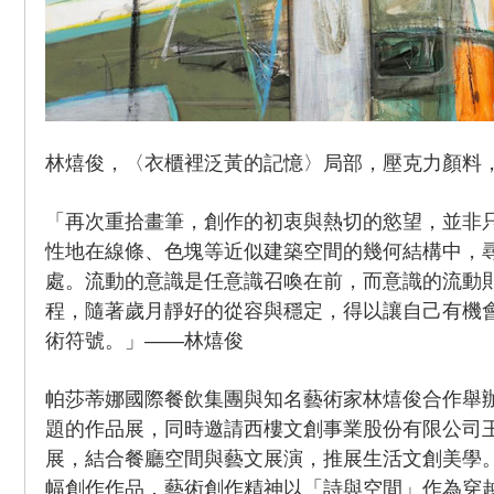
林熺俊，〈衣櫃裡泛黃的記憶〉局部，壓克力顏料，116
「再次重拾畫筆，創作的初衷與熱切的慾望，並非
性地在線條、色塊等近似建築空間的幾何結構中，
處。流動的意識是任意識召喚在前，而意識的流動
程，隨著歲月靜好的從容與穩定，得以讓自己有機
術符號。」——林熺俊
帕莎蒂娜國際餐飲集團與知名藝術家林熺俊合作舉
題的作品展，同時邀請西樓文創事業股份有限公司
展，結合餐廳空間與藝文展演，推展生活文創美學。
幅創作作品，藝術創作精神以「詩與空間」作為穿