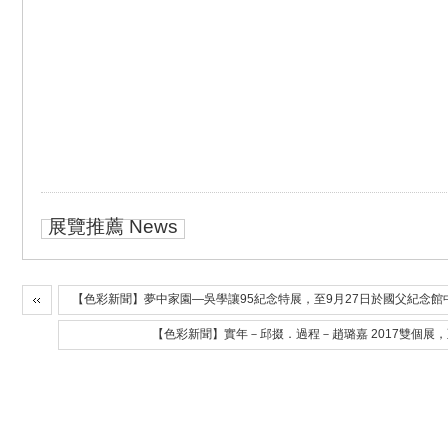
展覽推薦 News
【色彩新聞】夢中家園—吳學讓95紀念特展，至9月27日於國父紀念館
【色彩新聞】實年－邱掇．過程－趙璐嘉 2017雙個展，