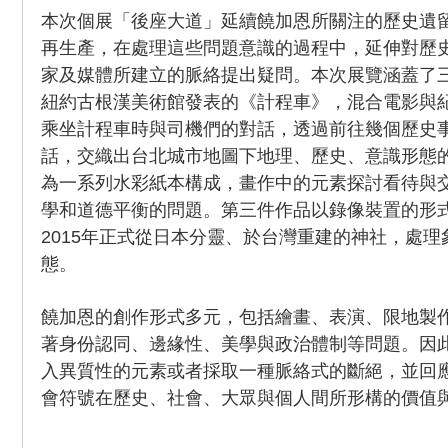
本次個展「後座大道」延續饒加恩所關注的歷史遺
再生產，在處理這些問題意識的過程中，延伸對歷
家及媒體所建立的脈絡提出疑問。本次展覽涵蓋了三組
紐約古根漢美術館發表的《計程車》，混合電影與
乘坐計程車時與司機們的對話，透過前往幾個歷史
話，交織出台北城市地圖下地理、歷史、意識形態
為一系列水彩紙本構成，畫作中的元素探討看待與
學和道德平衡的問題。第三件作品以錄像裝置的形
2015年正式從日本分靈、於台灣重建的神社，處
態。
饒加恩的創作形式多元，包括繪畫、表演、限地製
著身份認同、邊緣性、美學與政治體制等問題。因
入異質性的元素或者採取一種脈絡式的斷絕，並回
會符號在歷史、社會、大眾與個人間所形構的價值