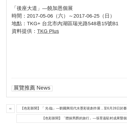
「後座大道」—饒加恩個展
時間：2017-05-06（六）～2017-06-25（日）
地點：TKG+ 台北市內湖區瑞光路548巷15號B1
資料提供：
TKG Plus
展覽推薦 News
【色彩新聞】「 光‧臨」—劉國興現代水墨彩瓷創作展，至6月28日於
【色彩新聞】「體操男爵的旅行」—張育嘉駐村成果暨個