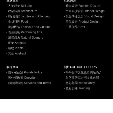
靈感圖庫
配色練習
- 人物靜物 Still Life
- 時尚設計 Fashion Design
- 建築裝潢 Architecture
- 室內裝潢設計 Interior Design
- 織品服飾 Textiles and Clothing
- 視覺傳達設計 Visual Design
- 食材料理 Food
- 產品設計 Product Design
- 慶典民俗 Festivals and Culture
- 工藝作品 Craft
- 表演藝術 Performing Arts
- 風景氣象 Natural Scenery
- 動物 Animals
- 植物 Plants
- 其他 Abstract
服務條款
關於XUE XUE COLORS
- 隱私權政策 Private Policy
- 學學台灣文化色彩網站簡介
- 著作權政策 Copyright
- 為何要研究台灣文化色彩
- 服務與條例 Services and Terms
- 色彩顧問 consultancy
- 色彩訓練 Training