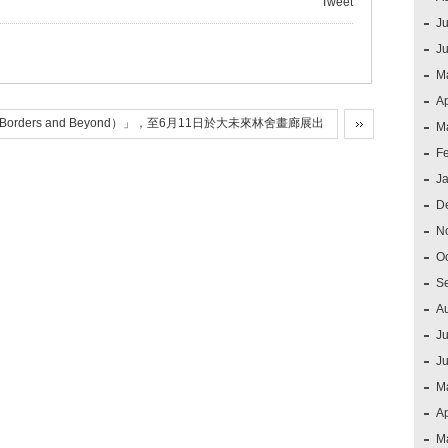
Tweet
Ju
J
M
Ap
rders and Beyond）」，至6月11日於大未來林舍畫廊展出
M
F
J
D
N
O
S
A
Ju
J
M
Ap
M