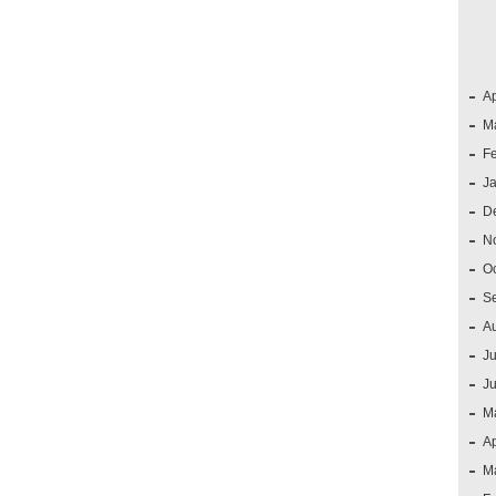
Ap
M
F
J
D
N
O
S
A
Ju
J
M
Ap
M