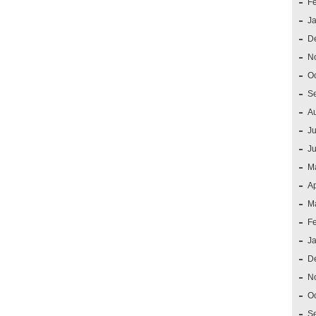
F
J
D
N
O
S
A
Ju
J
M
Ap
M
F
J
D
N
O
S