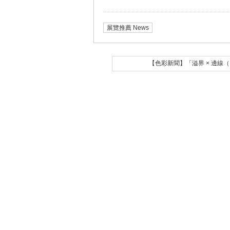
展覽推薦 News
【色彩新聞】「溢界 × 邊線（Bo