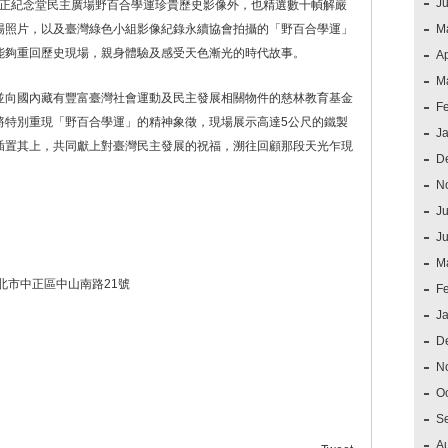
J
之中正紀念堂民主廣場野百合學運珍貴歷史影像外，也精選數十幀解嚴
場照片，以及臺灣綠色小組影像紀錄永續協會拍攝的「野百合學運」
M
能夠重回歷史現場，親身體驗及感受天色漸光的時代故事。
Ap
M
並向國內藏有豐富臺灣社會運動及民主發展相關物件的慈林教育基金
F
將特別重現「野百合學運」的精神象徵，現場展示高達5公尺的鐵製
J
插置其上，共同獻上對臺灣民主發展的祝福，溯往回顧那段天光乍現
D
N
Ju
J
）
M
北市中正區中山南路21號
F
J
D
N
O
S
A