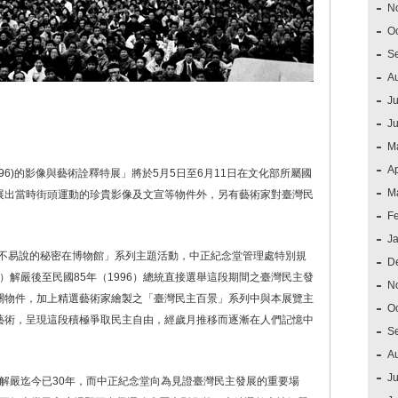
N
O
S
A
Ju
J
M
Ap
996)的影像與藝術詮釋特展」將於5月5日至6月11日在文化部所屬國
M
展出當時街頭運動的珍貴影像及文宣等物件外，另有藝術家對臺灣民
F
J
：不易說的秘密在博物館」系列主題活動，中正紀念堂管理處特別規
D
7）解嚴後至民國85年（1996）總統直接選舉這段期間之臺灣民主發
N
關物件，加上精選藝術家繪製之「臺灣民主百景」系列中與本展覽主
O
藝術，呈現這段積極爭取民主自由，經歲月推移而逐漸在人們記憶中
S
A
Ju
7）解嚴迄今已30年，而中正紀念堂向為見證臺灣民主發展的重要場