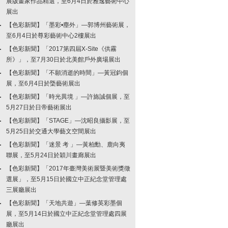
展版畫家作品精選，至6月4日於雅逸藝術中心
展出
【色彩新聞】「墨彩•塵外」—郭博州藝術展，
至6月4日於尊彩藝術中心2樓展出
【色彩新聞】「2017第四屆X-Site《供霧
所》」，至7月30日於北美館戶外廣場展出
【色彩新聞】「不願消逝的時間」—黃冠鈞個
展，至6月4日於㮣藝術展出
【色彩新聞】「時光異境 」—許旆誠個展，至
5月27日於日帝藝術展出
【色彩新聞】「STAGE」—沈昭良攝影展，至
5月25日於交通大學藝文空間展出
【色彩新聞】「迷景 考 」—黃柏勳、鹿向夷
聯展，至5月24日於穎川畫廊展出
【色彩新聞】「2017年臺灣美術展暨美術獎徵
選展」，至5月15日於國立中正紀念堂管理處
三展廳展出
【色彩新聞】「天地共遊」—葉修英彩墨個
展，至5月14日於國立中正紀念堂管理處四展
廳展出