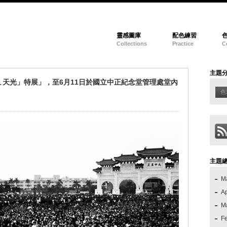
靈感圖庫
配色練習
Collections
Practice
C
主題
天光」特展」，至6月11日於國立中正紀念堂管理處堂內
色
主題
M
Ap
M
F