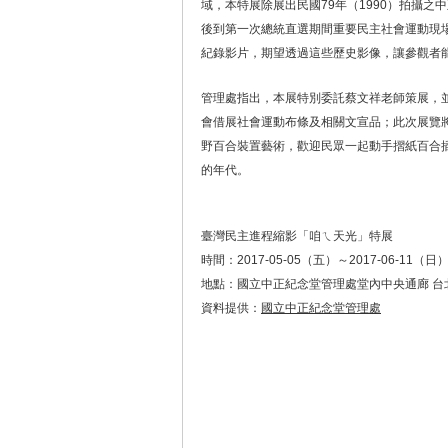
域，本特展除展出民國79年（1990）拍攝
後到第一次總統直選期間重要民主社會運動現
紀錄影片，期望透過這些歷史影像，讓參觀者
管理處指出，本展特別委託蔡文祥老師策展，
會借展社會運動布條及相關文宣品；此次展覽
野百合裝置藝術，歡迎民眾一起動手摺紙百合
的年代。
臺灣民主進程縮影「咱ㄟ天光」特展
時間：2017-05-05（五）～2017-06-11（日
地點：國立中正紀念堂管理處堂內中央通廊 台
資料提供：
國立中正紀念堂管理處