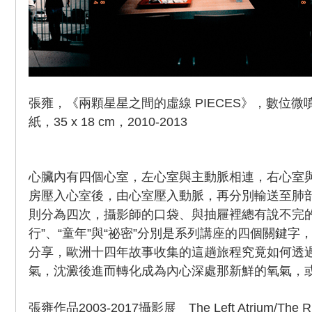
張雍，《兩顆星星之間的虛線 PIECES》，數位微
紙，35 x 18 cm，2010-2013
心臟內有四個心室，左心室與主動脈相連，右心室
房壓入心室後，由心室壓入動脈，再分別輸送至肺
則分為四次，攝影師的口袋、與抽屜裡總有說不完的故
行”、“童年”與“祕密”分別是系列講座的四個關鍵
分享，歐洲十四年故事收集的這趟旅程究竟如何透
氣，沈澱後進而轉化成為內心深處那新鮮的氧氣，
張雍作品2003-2017攝影展 The Left Atrium/The Righ