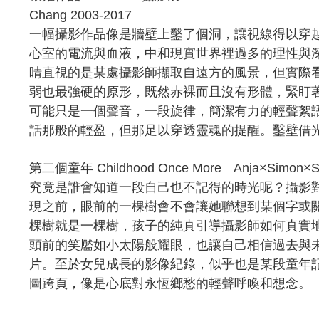
Chang 2003-2017
一幅攝影作品像是牆壁上鑿了個洞，讓視線得以穿
心室的電流與血液，中和現實世界裡過多的理性與
睛直視的是某處攝影師擷取自遠方的風景，但實際
弱也最強硬的原形，既然赤裸而且沒有形體，緊盯
可能只是一個聲音，一段旋律，簡潔有力的輕聲絮
話那般的輕盈，但那足以穿透靈魂的提醒。鑿壁借
第二個童年 Childhood Once More Anja×Simon×S
究竟是誰會知道一段自己也不記得的時光呢？攝影
現之前，眼前的一棵樹會不會讓她聯想到某個字或
棵樹就是一棵樹，孩子的純真引導攝影師如何真實
頭前的笑靨如小太陽般耀眼，也讓自己相信過去與
片。至於女兒成長的影像紀錄，似乎也是某段童年
圖跨頁，像是心底對永恆鄉愁的輕聲呼喚和想念。