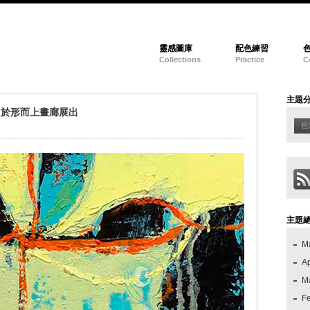
靈感圖庫
配色練習
Collections
Practice
C
主題
日於形而上畫廊展出
色
主題
M
Ap
M
F