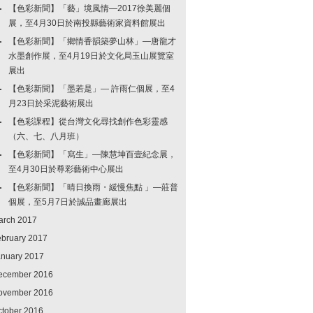
【色彩新聞】「藝」境風情—2017徐美麗個
展，至4月30日於南投縣藝術家資料館展出
【色彩新聞】「鄉情香韻築夢山林」—唐龍才
水墨創作展，至4月19日於文化局玉山展覽室
展出
【色彩新聞】「墨若是」— 許雨仁個展，至4
月23日於采泥藝術展出
【色彩課程】從台灣文化尋找創作色彩靈感
（六、七、八月班）
【色彩新聞】「寫生」—陳慧坤百壹紀念展，
至4月30日於尊彩藝術中心展出
【色彩新聞】「晴日換雨・緩慢焦點 」—莊普
個展，至5月7日於誠品畫廊展出
arch 2017
ebruary 2017
anuary 2017
ecember 2016
ovember 2016
ctober 2016