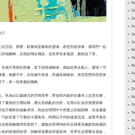
N
O
S
A
17
Ju
J
士比亞說。那麼，歡樂就是藝術的靈魂，創意則是節奏，讓我們一起
M
天與地翻轉，自我紛飛在傳說，這世界有多魅惑，藝術說了算。
Ap
M
，浩瀚不受限的想像，當下的情感轉身，都如此雋永動人。愛情？可
F
揮灑，無樂不作，在毀滅中前進，跨越各種媒材、表現型態和思想角
J
燈下，來一段華麗的獨舞。
D
化。朱為白以裁縫式的空間美學，野放而內歛的在畫布上恣意狂舞，
N
實了畫面的立體結構，層次是錯亂的光影，在黑白紅金的視覺節奏
O
野放又曖昧的抽象表現，恍如在喧鬧中乍然驚止的踢踏舞，在迷霧森
S
，巧妙安置了可愛的卡通角色，時間以不同的速度流瀉，虛實矛盾在
A
有光怪陸離都理所當然了。總能在郭博州的作品裡看見幽默和絢麗的
Ju
生命的情感與欲望，拆解拼湊重組而後延伸，世界在這裡聚合迴旋，