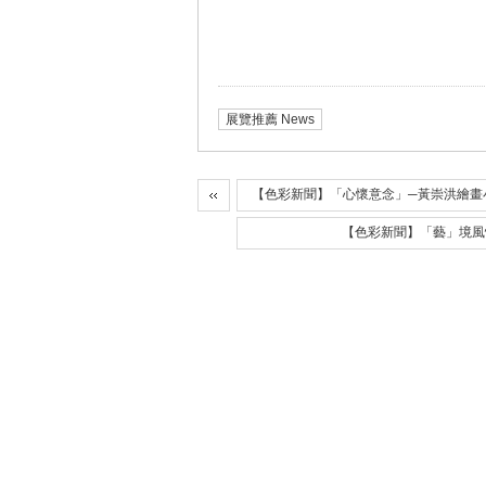
展覽推薦 News
【色彩新聞】「心懷意念」─黃崇洪繪畫
【色彩新聞】「藝」境風