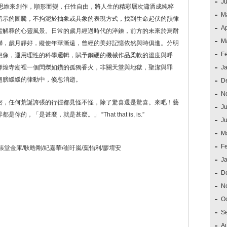
J
的思維來創作，順形而變，任性自由，將人生的精彩層次瀟洒成純粹
M
暗示的圖騰，不拘泥於抽象或具象的表現方式，找到生命起伏的韻律
Ap
需解釋的心靈風景。日常的歲月經過時代的淬鍊，前方的未來於焉耐
M
聯，歲月靜好，縱使年華漸遠，曾經的美好記憶依然與時俱進。分明
F
想像，運用理性的科學邏輯，賦予鋼硬的機械作品柔軟的溫度與呼
輝煌寺廟裡一個閃爍如鑽的孤獨香火，非關天堂與地獄，聖潔與罪
J
翅膀緩緩的律動中，倏忽消逝。
D
N
密，任何荒誕誇張的行徑都見怪不怪，除了驚喜還是驚喜。來吧！藝
Ju
「是甚麼，就是甚麼。」 “That that is, is.”
J
M
F
張堂金庫/耿晧剛/紀嘉華/崔旴嵐/葉怡利/廖堉安
J
D
N
O
S
A