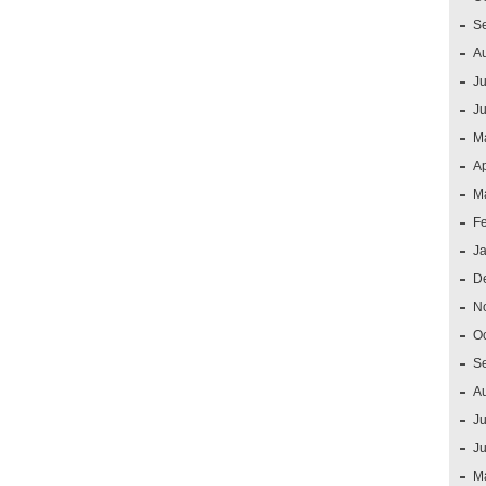
S
A
Ju
J
M
Ap
M
F
J
D
N
O
S
A
Ju
J
M