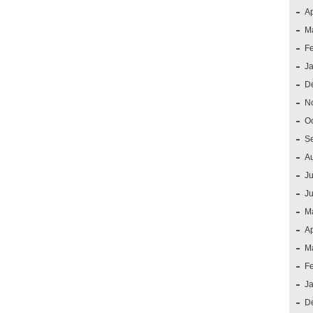
Ap
M
F
J
D
N
O
S
A
Ju
J
M
Ap
M
F
J
D