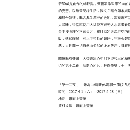
若50歲是創作的轉捩點，藝術家希望用逆向
的姿態。以繪畫記錄生活，陶文岳蘊含印象與
和組合符號，既古典又摩登的色彩，演奏著不
人尋味，張堂庫使用大紅花布與誘人水果畫春
是不按牌理的不羈天才，崔旴嵐將天馬行空的
吸，薄如蟬翼，可上下拍動的翅膀，守著金碧
惡，人世間一切自然而必然的矛盾失序，都在
闖破既有藩籬，大聲道出心中那不能說出的秘
術的第十二夜，請隨心所欲，狂歡作樂，全世界都是你的，
「第十二夜 」—朱為白/蘇旺伸/郭博州/陶文岳/
時間：2017-4-1（六）～2017-5-28（日）
地點：形而上畫廊
資料提供：
形而上畫廊