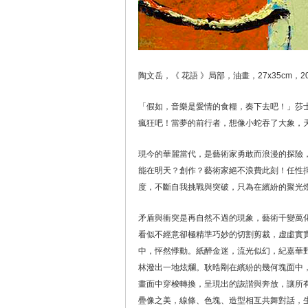
陶文岳，《 花語 》局部，油畫，27x35cm，20
「假如，音樂是愛情的食糧，奏下去吧！」莎
瘋狂吧！當夢的前行者，想像小蛇吞了大象，
現今的華麗當代，是藝術家勇敢而浪漫的探險
能在明天？創作？藝術家絕不浪費此刻！任性
度，不斷自我挑戰與突破，只為在繽紛的聚光
矛盾與衝突是再自然不過的現象，藝術千變萬
看似不經意卻極精準巧妙的切割剪裁，虚虛實
中，怦然悸動。紙醉金迷，流光似幻，紀嘉華
林潑出一地炫爛。耿晧剛在繽紛的幾何塊面中
畫面中穿梭轉換，呈現出的詼諧與奔放，讓所
疊像之美，線條、色塊、造型相互共舞對話，