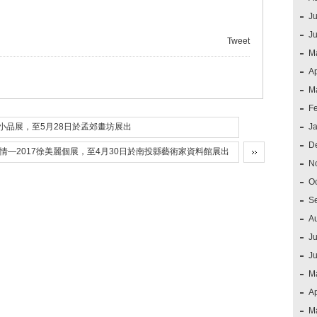
Ju
J
Tweet
M
Ap
M
F
小品展，至5月28日於孟郊畫坊展出
J
D
情—2017徐美麗個展，至4月30日於南投縣藝術家資料館展出
N
O
S
A
Ju
J
M
Ap
M