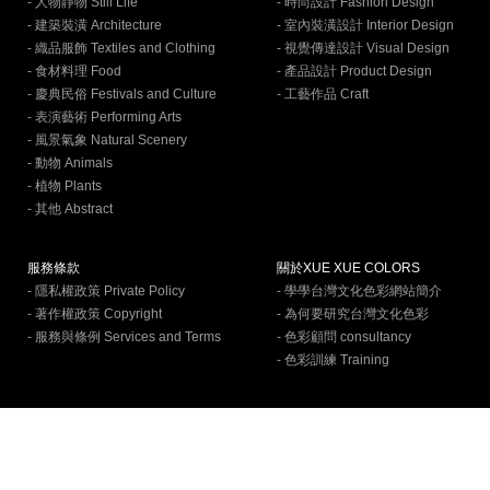
- 人物靜物 Still Life
- 時尚設計 Fashion Design
- 建築裝潢 Architecture
- 室內裝潢設計 Interior Design
- 織品服飾 Textiles and Clothing
- 視覺傳達設計 Visual Design
- 食材料理 Food
- 產品設計 Product Design
- 慶典民俗 Festivals and Culture
- 工藝作品 Craft
- 表演藝術 Performing Arts
- 風景氣象 Natural Scenery
- 動物 Animals
- 植物 Plants
- 其他 Abstract
服務條款
關於XUE XUE COLORS
- 隱私權政策 Private Policy
- 學學台灣文化色彩網站簡介
- 著作權政策 Copyright
- 為何要研究台灣文化色彩
- 服務與條例 Services and Terms
- 色彩顧問 consultancy
- 色彩訓練 Training