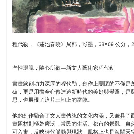
程代勒，《蓮池春曉》局部，彩墨，68×69 公分，2
率性灑脫．隨心所欲—新文人藝術家程代勒
書畫篆刻功力深厚的程代勒，創作上關懷的不僅是
破，更是用盡全心傳達這新時代的美好與變遷，是
思，也展現了這片土地上的富饒。
他的創作融合了文人畫傳統的文化內涵，又兼具了
畫題材則極為廣泛，常民的生活、都市的景觀、自
可入畫，反映時代脈動與現狀；風格上也是海闊天