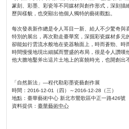
篆刻、彩墨、彩瓷等不同媒材與創作形式，深刻描
歷與樣貌，也突顯出他個人獨特的藝術觀點。
每次發表新作總是令人耳目一新、給人不少驚奇與
特別的展出，再次勤走臺華窯，深掘彩瓷媒材多元
卻能如行雲流水般地在瓷器釉面上，時而蒼勁、時
時間慢慢地現出細膩而豐盛的布局，很是令人讚嘆
他大膽地鑿斧出這片土地上的富饒時光，也開創出
「自然新法」—程代勒彩墨瓷藝創作展
時間：2016-12-01（四）～2016-12-28（三）
地點：臺華藝術中心 新北市鶯歌區中正一路426號
資料提供：
臺華藝術中心