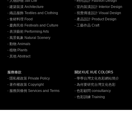
- 人物靜物 Still Life
- 時尚設計 Fashion Design
- 建築裝潢 Architecture
- 室內裝潢設計 Interior Design
- 織品服飾 Textiles and Clothing
- 視覺傳達設計 Visual Design
- 食材料理 Food
- 產品設計 Product Design
- 慶典民俗 Festivals and Culture
- 工藝作品 Craft
- 表演藝術 Performing Arts
- 風景氣象 Natural Scenery
- 動物 Animals
- 植物 Plants
- 其他 Abstract
服務條款
關於XUE XUE COLORS
- 隱私權政策 Private Policy
- 學學台灣文化色彩網站簡介
- 著作權政策 Copyright
- 為何要研究台灣文化色彩
- 服務與條例 Services and Terms
- 色彩顧問 consultancy
- 色彩訓練 Training