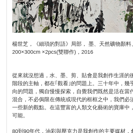
楊世芝，《細瑣的對語》局部， 墨、天然礦物顏料
200×300cm ×2pcs(雙聯作)，2016
從來就沒想過，水、墨、剪、貼會是我創作生涯的
階段的主軸，都在｢觀看｣的問題上。三十年中，幾
向的問題，獨自慢慢探索，自覺我們既然是活在當
混合，不必侷限在傳統或現代的框框之中，我們必
一些新的觀點。在這豐富的人類文化藝術的寶庫中
可能。
80到90年代，油彩與壓克力是我創作的主要媒材