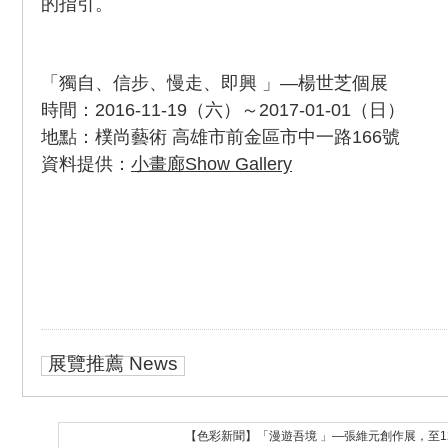
的指引。
「獨自、信步、慢走、即興 」—楊世芝個展
時間：2016-11-19（六）～2017-01-01（日）
地點：樸尚藝術 高雄市前金區市中一路166號
資料提供：
小畫廊Show Gallery
展覽推薦 News
【色彩新聞】「漫遊吾境 」—張維元創作展，至1