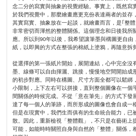
念二分的寫實與抽象的視覺經驗。事實上，既然寫
於我們視覺中，那麼繪畫應更充份表達兩者的並存
其實寫實、抽象放在一起談，就繪畫而言，是｢整體
非常密切而渾然的整體關係。這個理念和日後我所
應。所以到90年以後，我希望讓筆墨與構圖更自由
紙，以即興的方式在整張的棉紙上塗鴉，再隨意拆
從選擇的第一張紙片開始，展開連結，心中完全沒
墨、線條可以自由揮灑、跳接，慢慢地空間開始成
的初步對應。同時在構圖、尺寸方面全都可以鬆綁
小限制，上下左右可以拼接，直到整個圖像在一個
間關係的時候完成。不從「意在筆先」的方式下發
達了每一個人的筆跡，而所形成的圖像也會自成一
但是在現實中，我們生而俱有的生命統合能力，已
散。因此，重新檢視「整體觀」，不只是在藝術上
可能，如能時時關照自身與自然的「整體」關係，