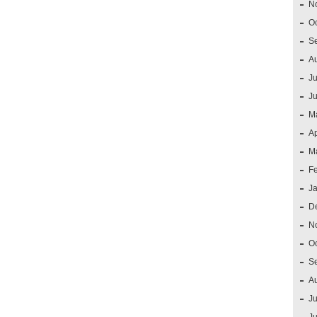
N
O
S
A
Ju
J
M
Ap
M
F
J
D
N
O
S
A
Ju