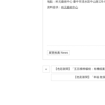
地點：科元藝術中心 臺中市清水區中山路126-8
資料提供：
科元藝術中心
展覽推薦 News
【色彩新聞】「五百棵檸檬樹：有機檔案
【色彩新聞】「幸福 散策