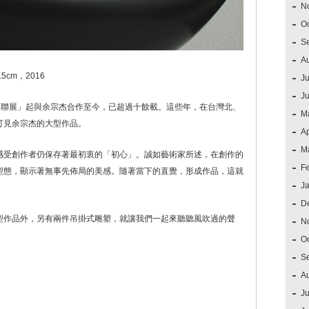
N
O
S
A
5cm，2016
Ju
J
新星聯展」起與余宗杰合作至今，已超過十餘載。這些年，在台灣北、
M
可見余宗杰的大型作品。
Ap
M
感受創作者仍保存著最初衷的「初心」。誠如藝術家所述，在創作的
F
型態，顯示著無事先佈局的美感。隨著當下的直覺，形成作品，這就
J
D
型作品外，另有兩件吊掛式雕塑，就讓我們一起來聽聽風吹過的聲
N
O
S
A
Ju