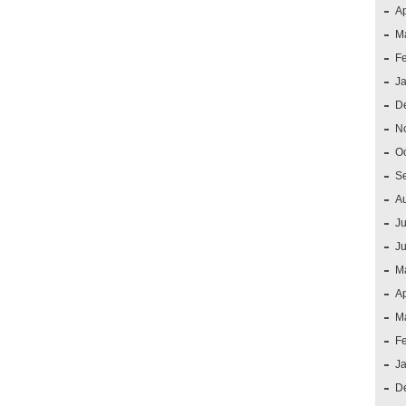
Ap
M
F
J
D
N
O
S
A
Ju
J
M
Ap
M
F
J
D