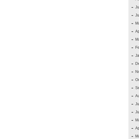
Ju
J
M
Ap
M
F
J
D
N
O
S
A
Ju
J
M
Ap
M