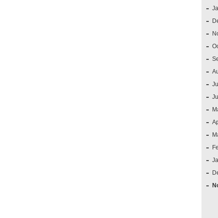
J
D
N
O
S
A
Ju
J
M
Ap
M
F
J
D
N