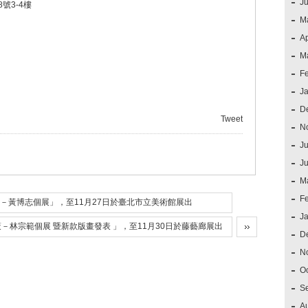
J
號3-4樓
M
Ap
M
F
J
D
Tweet
N
Ju
J
M
F
－黃博志個展」，至11月27日於臺北市立美術館展出
J
－林宗範個展 暨新款版畫發表 」，至11月30日於藤藝廊展出
D
N
O
S
A