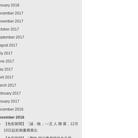
anuary 2018
ecember 2017
ovember 2017
ctober 2017
eptember 2017
ugust 2017
ly 2017
une 2017
ay 2017
ril 2017
arch 2017
ebruary 2017
anuary 2017
ecember 2016
ovember 2016
【色彩新聞】「誠．物 」—五 人 聯 展，12月
10日起於南畫廊展出