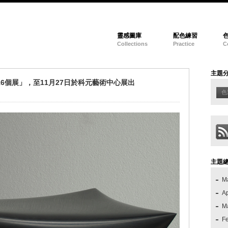
靈感圖庫
配色練習
Collections
Practice
C
主題
6個展」，至11月27日於科元藝術中心展出
色
主題
M
Ap
M
F