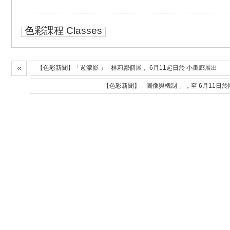
色彩課程 Classes
【色彩新聞】「遊濛影 」─林莉酈個展， 6月11起日於 小畫廊展出
【色彩新聞】「圖像與機制 」，至 6月11日