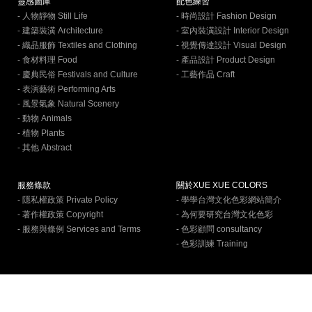
靈感圖庫
配色練習
- 人物靜物 Still Life
- 時尚設計 Fashion Design
- 建築裝潢 Architecture
- 室內裝潢設計 Interior Design
- 織品服飾 Textiles and Clothing
- 視覺傳達設計 Visual Design
- 食材料理 Food
- 產品設計 Product Design
- 慶典民俗 Festivals and Culture
- 工藝作品 Craft
- 表演藝術 Performing Arts
- 風景氣象 Natural Scenery
- 動物 Animals
- 植物 Plants
- 其他 Abstract
服務條款
關於XUE XUE COLORS
- 隱私權政策 Private Policy
- 學學台灣文化色彩網站簡介
- 著作權政策 Copyright
- 為何要研究台灣文化色彩
- 服務與條例 Services and Terms
- 色彩顧問 consultancy
- 色彩訓練 Training