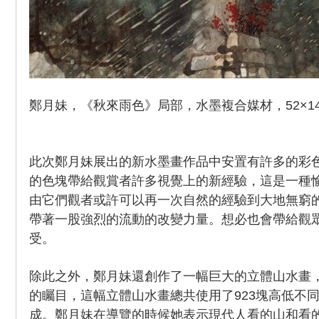
鄭月妹，《秋來雨色》局部，水墨複合媒材，52×140
此次鄭月妹展出的新水墨畫作品中安置有許多的彩
的色塊帶給觀賞者許多視覺上的新經驗，這是一種
由它們觀者或許可以再一次自然的經驗到大地無窮
帶著一股強烈的流動的改變力量。想必也會帶給觀
受。
除此之外，鄭月妹還創作了一幅巨大的立體山水畫
的矚目，這幅立體山水畫總共使用了923塊高低不
成。鄭月妹在導覽的時候她表示現代人看的山和看