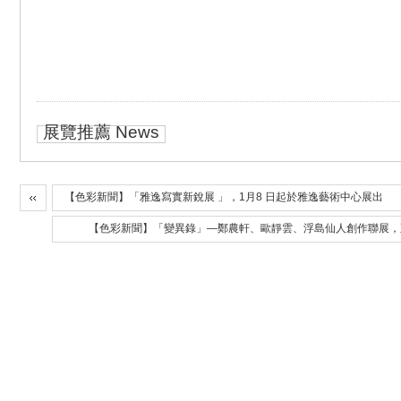
展覽推薦 News
【色彩新聞】「雅逸寫實新銳展 」，1月8 日起於雅逸藝術中心展出
【色彩新聞】「變異錄」—鄭農軒、歐靜雲、浮島仙人創作聯展，