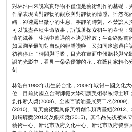
對林浩白來說寫實靜物不僅僅是藝術創作的基礎，
作品表現著對靜物的觀察與對靜物的情感。雖然花
緒，卻透露出微小的生息、寧靜的時刻。不禁讓人
可以說盡各種生命故事，訴說著探索初生的喜悅；
情的滋養；生活中遭遇的不適與挫敗；生命終點前
如回溯至最初對自然的輕聲讚嘆，又如同迷戀過往
彷彿停止了時間與呼吸，目光在畫面中傾聽花與光
謐的光影中，看見一朵朵優雅的花，在藝術家精心
刻。
林浩白1983年出生於台北，2008年取得中國文化
位，目前於國立台灣師範大學研讀美術學系博士班
創作新人獎(2008)、全國百號油畫展第二名(2009
(2010)、奇美藝術獎具像美術創作類西畫組(2012、
類銅牌獎(2013)及銀牌獎(2015)。其作品先後
藝術中心、新北市政府文化中心、新北市政府警察