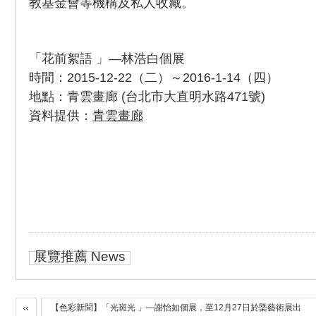
教基金會等機構及私人收藏。
「花前絮語 」—林浩白個展
時間：2015-12-22（二）～2016-1-14（四）
地點：青雲畫廊 (台北市大直明水路471號)
資料提供：
青雲畫廊
展覽推薦 News
【色彩新聞】「光斑光 」—謝怡如個展，至12月27日於㮣藝術展出