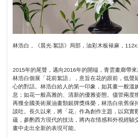
林浩白，《晨光‧絮語》局部，油彩木板裱麻，112x145
2015年的尾聲，邁向2016年的開端，青雲畫廊帶
林浩白個展「花前絮語」，意旨在花的跟前，低聲
心的對話。林浩白給人的第一印象，如其畫一般溫
息；如花一般高雅的、清新的優雅姿態。儘管兩度
再獲全國美術展油畫類銀牌獎殊榮，林浩白依舊保
談吐。長久以來，將「花」作為創作主題，以寫實
蘊，參酌西方現代的技法，將內在情感和外視經驗
畫中走出全新的表現可能。