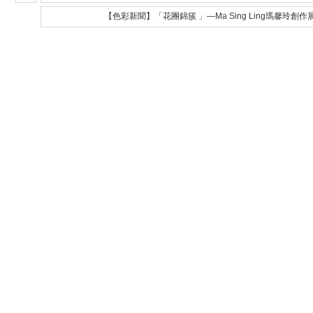
【色彩新聞】「花團錦簇 」—Ma Sing Ling瑪馨玲創