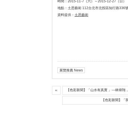
時間：2015-11-7（六）～2015-12-27（日）
地點：土思藝術 112台北市北投區知行路336號
資料提供：
土思藝術
展覽推薦 News
【色彩新聞】「山水有真實 」—林煒翔，
【色彩新聞】「我