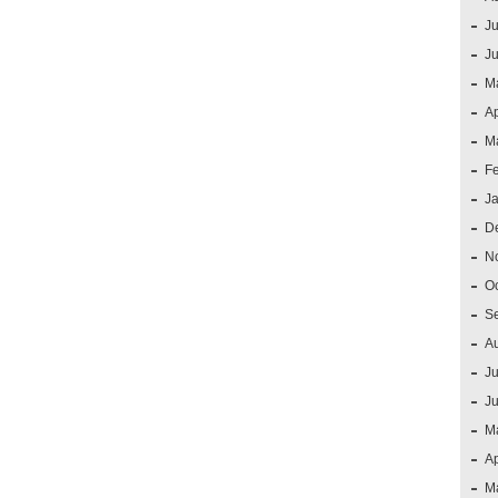
Ju
J
M
Ap
M
F
J
D
N
O
S
A
Ju
J
M
Ap
M