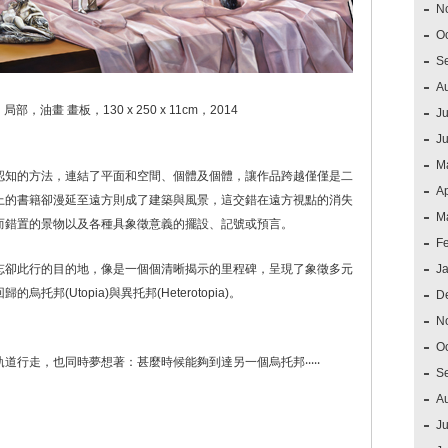
N
O
S
A
13》局部，油畫 畫板，130 x 250 x 11cm，2014
Ju
J
M
認知的方法，連結了平面和空間、個體及個體，讓作品跨越僅僅是二
Ap
上的書籍卻漫延至遠方則成了建築與風景，這交錯在遠方視點的消失
M
而錯置的景物以及各種具象徵意義的擺設、記號或預言。
F
忘卻此行的目的地，像是一個個清晰揭示的里程碑，呈現了象徵多元
J
(Utopia)與異托邦(Heterotopia)。
D
N
O
行走，也同時夢想著：甚麼時候能夠到達另一個烏托邦‧‧‧‧‧
S
A
Ju