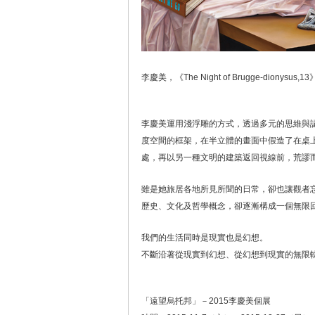
李慶美，《The Night of Brugge-dionysus,
李慶美運用淺浮雕的方式，透過多元的思維與
度空間的框架，在半立體的畫面中假造了在桌
處，再以另一種文明的建築返回視線前，荒謬
雖是她旅居各地所見所聞的日常，卻也讓觀者
歷史、文化及哲學概念，卻逐漸構成一個無限回歸的烏托邦
我們的生活同時是現實也是幻想。
不斷沿著從現實到幻想、從幻想到現實的無限軌道
「遠望烏托邦」－2015李慶美個展