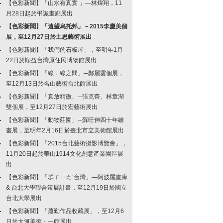
【色彩新聞】「山水有真實 」—林煒翔，11
月28日起於弔詭畫廊展出
【色彩新聞】「遠望烏托邦」－2015李慶美個
展，至12月27日於土思藝術展出
【色彩新聞】「我們的石板屋」，至明年1月
22日於順益台灣原住民博物館展出
【色彩新聞】「線．線之間」─鄭麗雲個展，
至12月13日於名山藝術台北館展出
【色彩新聞】「真放精微」─張克齊、林章湖
雙個展，至12月27日於宏藝術展出
【色彩新聞】「動物莊園」─蘇旺伸四十年繪
畫展，至明年2月16日於臺北市立美術館展出
【色彩新聞】「2015台北藝術攝影博覽會」，
11月20日起於華山1914文化創意產業園區展
出
【色彩新聞】「群ㄒㄧㄤˋ台灣」—阿波羅畫廊
& 台北大學聯合策展計畫，至12月19日於國立
台北大學展出
【色彩新聞】「蕭勤作品收藏展」，至12月6
日於大河美術・一館展出