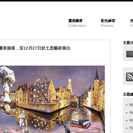
靈感圖庫
配色練習
Collections
Practice
C
主題
慶美個展，至12月27日於土思藝術展出
色
主題
M
Ap
M
F