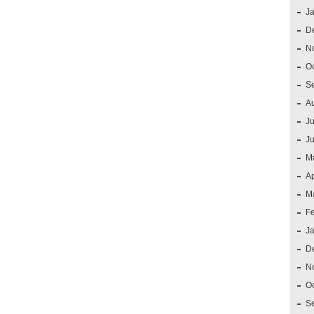
J
D
N
O
S
A
Ju
J
M
Ap
M
F
J
D
N
O
S