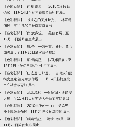
【色彩新聞】「內視‧顯影」—2015黑金段藝
術節，11月14日起於嘉義鐵道藝術村展出
【色彩新聞】「被遺忘的美好時光」—林宗範
個展，至11月30日於藤藝廊展出
【色彩新聞】「白‧意識流」—莊普個展，至
12月13日於月臨畫廊展出
【色彩新聞】「戲 夢」—陳朝寶、潘鈺、董心
如聯展，至11月21日於宏藝術展出
【色彩新聞】「離情散記」—林宜姵個展，至
12月6日止於伊日藝術台中空間展出
【色彩新聞】「山這邊 山那邊」—台灣夢幻藝
術女畫家 鍾光華創作展，11月14日起於臺北
市立社會教育館 展出
【色彩新聞】「流光溢彩」—莫塞爾Ｘ洪耀 雙
人展，至11月13日於交通大學藝文空間展出
【色彩新聞】「2010年後的告白」─吳炫三 ∙
池上鳳珠創作展，11月21日起於築空間 展出
【色彩新聞】「腦殘遊記」─姚瑞中個展，至
11月29日於耿畫廊 展出