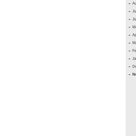
A
Ju
J
M
Ap
M
F
J
D
N