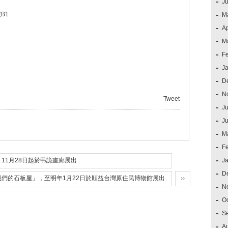
J
B1
M
Ap
M
F
J
D
N
Tweet
Ju
J
M
F
11月28日起於弔詭畫廊展出
J
D
們的石板屋」，至明年1月22日於順益台灣原住民博物館展出
N
O
S
A