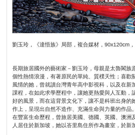
劉玉玲，《達悟族》局部，複合媒材，90x120cm，2
長期旅居國外的藝術家－劉玉玲，母親是太魯閣族
個性熱情浪漫，有著原民的單純、質樸天性；喜歡
風情的她，曾就讀台灣青年高中影視科，以及在新加
課程，在如此求學歷程中，讓她更熱愛與人互動，
好的風景，而在這背景文化下，讓不是科班出身的
作上，呈現出自然不造作、充滿生命與力量的作品
在豐富生命歷程，曾旅居美國、德國、英國、澳洲
人居住於新加坡，她以峇里島住所作為畫室，於新