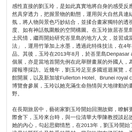
感性直接的劉玉玲，是如此真實地將自身的感受反
然具穿透力，把握景物的動態，運用與大自然具連
氛，將人物與景色巧妙結合，並揉合畫家獨特的透
度、如有神話氛圍般的空間構圖。在玉玲旅居峇里
土民情，繼而開始研究峇里島的地方人文，並習成
法」，運用竹筆加上水墨，透過此特殊技法，在4年
品。其後，玉玲在2013年8月，於峇里島Denpasar a
個展，亦是當地首開先例在此舉辦畫展的外國人，
躍報導採訪。近幾年，劉玉玲足至多國巡迴展覽，
館開展，以及新加坡Fullerton Hotel、Brunei roy
博覽會參展，玉玲以她充滿生命熱情與大地律動的
野。
在長期旅居中，藝術家劉玉玲開始回溯故鄉，瞭解
際會下，玉玲來台時，與一位清華大學陳教授談起
她的內心，勾起思鄉情愁，在2013年，劉玉玲開