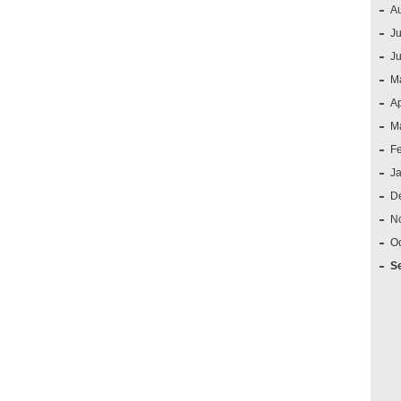
A
Ju
J
M
Ap
M
F
J
D
N
O
S