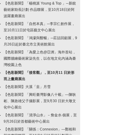
【色彩新聞】「楊桃派 Young & Top 」─新銳
藝術家助長計劃 作品聯展，至10月18日於阿
波羅畫廊展出
【色彩新聞】「自然本真」─李宗仁創作展，
至10月11日於屯區藝文中心展出
【色彩新聞】「鴻濛與酣暢」─莊喆回顧展，9
月26日起於臺北市立美術館展出
【色彩新聞】「為愛上色@亞洲」海外首站，
國際牆繪藝術家柒先生，以在地文化內涵為臺
灣校園上色
【色彩新聞】「後客觀」，至10月11 日於形
而上畫廊展出
【色彩新聞】大溪「韭」月雪
【色彩新聞】「興旺臺灣影像八十載」—陳耿
彬、陳政雄父子攝影展，至9月30 日於大墩文
化中心展出
【色彩新聞】「清淨山水」－詹金水‧個展，至
9月26日於首都藝術中心展出
【色彩新聞】「關係：Connexion」—鄭相和