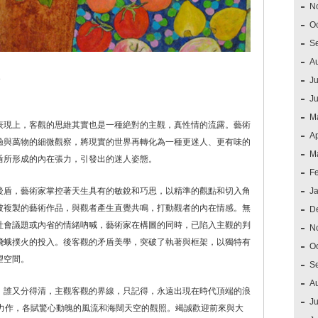
N
O
S
A
8
Ju
J
M
表現上，客觀的思維其實也是一種絶對的主觀，真性情的流露。藝術
Ap
驗與萬物的細微觀察，將現實的世界再轉化為一種更迷人、更有味的
M
盾所形成的內在張力，引發出的迷人姿態。
F
後盾，藝術家掌控著天生具有的敏銳和巧思，以精準的觀點和切入角
J
被複製的藝術作品，與觀者產生直覺共鳴，打動觀者的內在情感。無
D
社會議題或內省的情緒吶喊，藝術家在構圖的同時，已陷入主觀的判
N
飛蛾撲火的投入。後客觀的矛盾美學，突破了執著與框架，以獨特有
O
望空間。
S
A
，誰又分得清，主觀客觀的界線，只記得，永遠出現在時代頂端的浪
Ju
礡力作，各賦驚心動魄的風流和海闊天空的觀照。竭誠歡迎前來與大