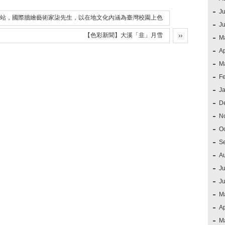
Ju
站，國際牆繪藝術家柒先生，以在地文化內涵為臺灣校園上色
J
【色彩新聞】大溪「韭」月雪
M
Ap
M
F
J
D
N
O
S
A
Ju
J
M
Ap
M