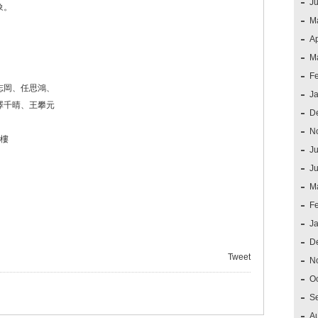
J
象。
M
Ap
M
F
志岡、任思鴻、
J
澤千晴、王攀元
D
N
7樓
Ju
J
M
F
J
D
Tweet
N
O
S
A