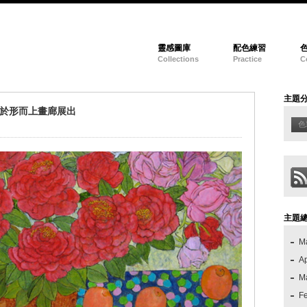
靈感圖庫
配色練習
Collections
Practice
C
主題
日於形而上畫廊展出
色
主題
M
Ap
M
F