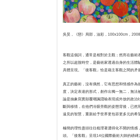
吳昊，《戀》局部，油彩，100x100cm，200
客觀這個詞，通常是相對於主觀；然而在藝術
之所以超脫時空，是藝術家透過自身的生活體
具體呈現。「後客觀」恰是藉主客觀之間的矛
真正的藝術，沒有偶然，它有思想和情感作為
度，決定表達的形式，創作出獨一無二，無法
論是抽象寫實顛覆嘲諷隠喻表現或外放的政治
斷與移情，在他們冷眼旁觀的姿態背後，已然
遠見的智慧，重新給予世界更包容更多元的希
極簡的理性盡頭往往梳理著濃得化不開的情感
頭。「後客觀」呈現14位國際藝術大師的磅