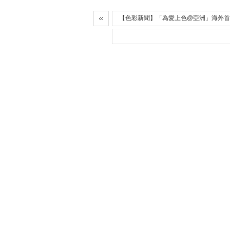
【色彩新聞】「為愛上色@亞洲」海外首