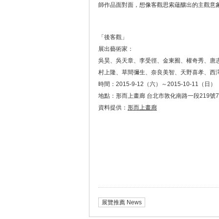
師作品面對面，想像客觀思索蘊釀出的主觀意
「後客觀」
展出藝術家：
吳昊、吳天章、李受徑、金東囿、權奇秀、唐
村上隆、草間彌生、奈良美智、天野喜孝、西
時間：2015-9-12（六）～2015-10-11（日）
地點：形而上畫廊 台北市敦化南路一段219號
資料提供：
形而上畫廊
展覽推薦 News