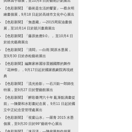
與林壽宇聯展，至10月8 日於藝術計劃展出
【色彩新聞】「藝術是生活的饗宴」—蔡永明
繪畫個展，9月18 日起於高雄市文化中心展出
【色彩新聞】「無盡藏」—2015周宸油畫個
展，至10月14 日於穎川畫廊展出
【色彩新聞】「藤原效應9.0」， 至10月4 日
於拾光藝廊展出
【色彩新聞】「清悶」—白雨 閑原水墨展，
至9月30 日於赤粒藝術展出
【色彩新聞】編舞家林麗珍震撼國際的舞作
「花神祭」，9月17日起於國家戲劇院再現經
典
【色彩新聞】「流光拾影」—石川欽一郎師生
特展，至9月27 日於豐藝館展出
【色彩新聞】「醉彩臺灣六十年 亂筆點滴畫從
前」—陳榮和水彩畫紀念展， 9月11 日起於國
立中正紀念堂管理處展出
【色彩新聞】「視窗山水」—羅青 2015 水墨
個展，至9月20 日於99°藝術中心展出
【色彩新聞】「迷花漾」—陳俊華創作個展，