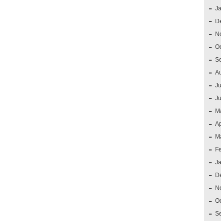
J
D
N
O
S
A
Ju
J
M
Ap
M
F
J
D
N
O
S