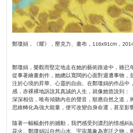
鄭瓊娟，《耀》，壓克力、畫布，116x91cm，201
鄭瓊娟，樂觀而堅定地走在她的藝術路途中，雖已年
從事著繪畫創作，她總以寬闊的心面對週遭事物，
注於心境的昇華、心靈的自由。在鄭瓊娟的作品中
感，赤裸裸地訴說其真誠的人生，就像她曾說到：
深深相信，唯有傾聽內在的聲音，順應自然之道，
思維轉化為強大能量，便可改變自身命運，甚至影
隨著一幅幅創作的撼動，我們感受到濃烈的情感糾
花火。鄭瓊娟以自然山水、宇宙萬象為寄託之物，