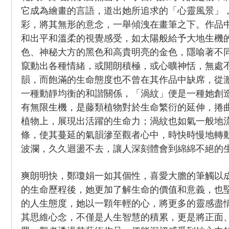
它成為繪畫的言語，道出她所追求的「心靈風景」
彩，將其無形的意念，一舉傾洩在畫筆之下。作品
和出平和溫柔的視覺感受，如太陽般給予大地生機
色、神秘大方的黑色和高貴明亮的金色，隱喻著不
竄動出各種情緒，或開朗積極，或心曠神恬，無處
韻，而飽滿的生命態度也不曾在其作品中缺席，從
一種動靜均衡的和諧關係，「渦紋」便是一種她創
有無限生機，是藤類植物對於生命繁衍的延伸，捲
植物上，展現出活躍的生命力；渦紋也如氣一般地
條，使其蔓延的氣韻滲至觀者心中，時快時慢地轉
波瀾，久久迴盪不去，讓人深刻體會到綿綿不絕的
爽朗明快，鄭瓊娟一如其個性，喜愛大膽的筆觸以
的生命歷程後，她更加了解生命的價值和意義，也
的人生態度，她以一顆年輕的心，將更多的靈感盡
其思維心念，不僅是人生智慧的積累，更是將正面