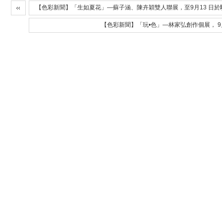
【色彩新聞】「生如夏花」—蘇子涵、陳卉穎雙人聯展，至9月13 日
【色彩新聞】「玩•色」—林家弘創作個展， 9