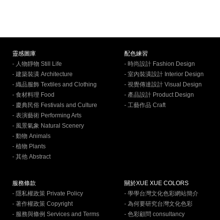
靈感圖庫
配色練習
- 人物靜物 Still Life
- 時尚設計 Fashion Design
- 建築裝潢 Architecture
- 室內裝潢設計 Interior Design
- 織品服飾 Textiles and Clothing
- 視覺傳達設計 Visual Design
- 食材料理 Food
- 產品設計 Product Design
- 慶典民俗 Festivals and Culture
- 工藝作品 Craft
- 表演藝術 Performing Arts
- 風景氣象 Natural Scenery
- 動物 Animals
- 植物 Plants
- 其他 Abstract
服務條款
關於XUE XUE COLORS
- 隱私權政策 Private Policy
- 學學台灣文化色彩網站簡介
- 著作權政策 Copyright
- 為何要研究台灣文化色彩
- 服務與條例 Services and Terms
- 色彩顧問 consultancy