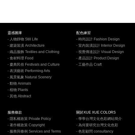
靈感圖庫
配色練習
- 人物靜物 Still Life
- 時尚設計 Fashion Design
- 建築裝潢 Architecture
- 室內裝潢設計 Interior Design
- 織品服飾 Textiles and Clothing
- 視覺傳達設計 Visual Design
- 食材料理 Food
- 產品設計 Product Design
- 慶典民俗 Festivals and Culture
- 工藝作品 Craft
- 表演藝術 Performing Arts
- 風景氣象 Natural Scenery
- 動物 Animals
- 植物 Plants
- 其他 Abstract
服務條款
關於XUE XUE COLORS
- 隱私權政策 Private Policy
- 學學台灣文化色彩網站簡介
- 著作權政策 Copyright
- 為何要研究台灣文化色彩
- 服務與條例 Services and Terms
- 色彩顧問 consultancy