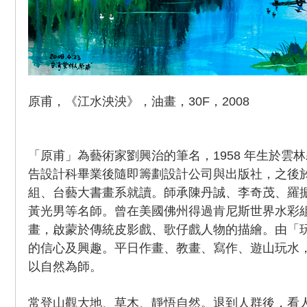
原甫，《江水泱泱》，油畫，30F，2008
「原甫」為藝術家劉興治的筆名，1958 年生於雲
告設計科畢業後隨即籌劃設計公司與出版社，之後
組、台藝大書畫系就讀。師承陳丹誠、李奇茂、羅
黃光男等名師。曾在美國佛州得過肯尼斯世界水彩
畫，啟蒙於傳統皮影戲、歌仔戲人物的描繪。由「
的信心及興趣。平日作畫、教畫、寫作、遊山玩水
以自然為師。
常登山觀大地、草木、靜悟自然。退到人群後，看