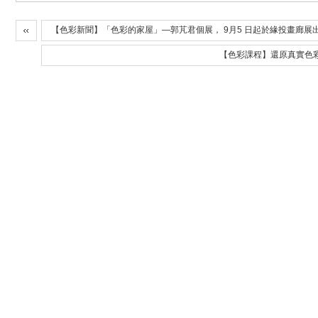
【色彩新聞】「色彩的家屋」—郭芃君個展， 9月5 日起於緣投畫廊展
【色彩課程】還原真實色