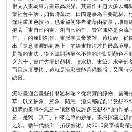
倡文人畫為東方畫最高境界。其畫作主題大多以鄉
業社會生活，如舊時童玩、田園趣事為主要題材。
僅注重著色技巧，也希望初學者能藉由描摹，增進
抱著「畫自己的畫、創自己的作、管它風格是否流
作。」的原則創作。畫派學員棄繁雜、遠瑣碎、從
出「隨意瀟灑點到為止」的繪畫技法才是最高境界
是新的畫法，從下筆開始顏色不停的流動到顏色不
之六十，畫前先擺好顏料、噴水槍、畫筆、水全部
而且速度要快，這就是流彩畫能具備動感，又同時
訣竅。
流彩畫適合畫些什麼題材呢？從寫實的靜物、雲海
草，以至抽象、意象、隨意、潑染都能創出意想不
粗曠的畫風在無意中讓您發現許多意想不到的作品
意，是獨一無二、神來之筆的妙品。畫境揮灑之後
之妙。新生代藝廊「拓樸藝術」於2015夏季檔期