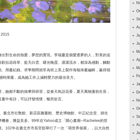
N
O
S
A
2015
Ju
J
M
繪出對生命的熱愛，夢想的實現。李瑞慶是個愛逐夢的人，對美的追
Ap
喜歡拈花蒔草、藍天白雲、曙光晚霞、潺潺流水，都深為感動，觸動
M
動、用畫紀錄。求學期間就常為班上系上製作海報揷畫編輯，䊨得很
F
靈感時揮灑，成為她工作上減輕壓力的最佳良方。
J
墨，她都不斷的揣摩與研習，從春天鳥語花香，夏天萬物蓬勃生長，
D
且畫中有詩，可以抒發情懷，暢所欲言。
N
O
心、臺北市社敎館、新店區圖書館、歷史博物館、中正紀念堂、師生
S
，獲益良多。99年在Yahoo成立「開心畫廊─Rachelee的世
A
。102年在臺北市市長官邸舉行了一次「萌世界個展」，以大自然
Ju