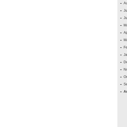
A
Ju
J
M
Ap
M
F
J
D
N
O
S
A