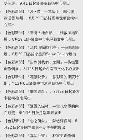
雙個展， 9月1 日起於臺華藝術中心展出
【色彩新聞】「漫 • 遊」—單煒明、郭心漪、
蕭漢雲 聯展 ， 8月29 日起於國泰世華藝術中
心展出
【色彩新聞】「臺灣大地自然」—沈啟源攝影
展， 8月29 日起於臺中市屯區藝文中心展出
【色彩新聞】「清晨‧奧爾維耶托」—耿晧剛個
展， 8月29 日起於小畫廊Show Gallery展出
【色彩新聞】「自然與我們．之間」—吳振通
創作個展， 8月28 日起於台南市文化中心展出
【色彩新聞】「花繁映發」—膠彩畫的學院時
期，至12月6日於臺中市港區藝術中心展出
【色彩新聞】「非黑造白」， 8月23 日起於索
卡藝術‧台南展出
【色彩新聞】「返景入深林」—當代水墨的內
在觀照，至9月6 日於月臨畫廊展出
【色彩新聞】「心之所向」—陳敏澤個展，8
月22 日起於國立臺東生活美學館展出
【色彩新聞】「異流油畫」—林富男創作個