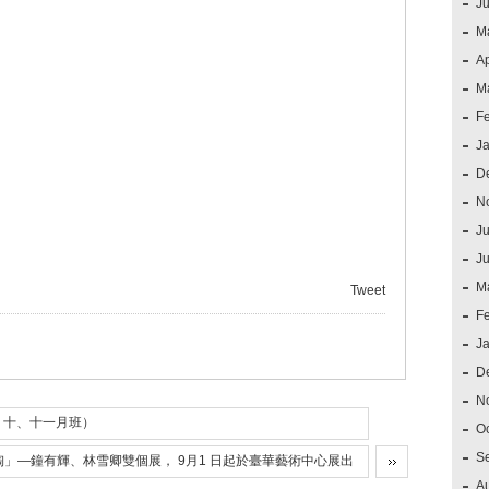
J
M
Ap
M
F
J
D
N
Ju
J
M
Tweet
F
J
D
N
、十、十一月班）
O
S
」—鐘有輝、林雪卿雙個展， 9月1 日起於臺華藝術中心展出
A