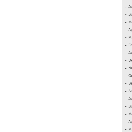
Ju
J
M
Ap
M
F
J
D
N
O
S
A
Ju
J
M
Ap
M