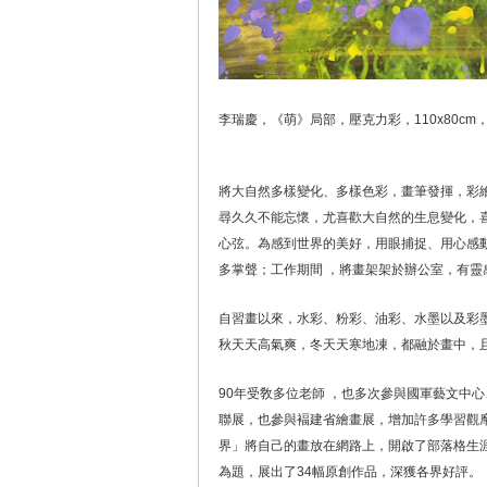
李瑞慶，《萌》局部，壓克力彩，110x80cm，
將大自然多樣變化、多樣色彩，畫筆發揮，彩
尋久久不能忘懷，尤喜歡大自然的生息變化，
心弦。為感到世界的美好，用眼捕捉、用心感
多掌聲；工作期間 ，將畫架架於辦公室，有
自習畫以來，水彩、粉彩、油彩、水墨以及彩
秋天天高氣爽，冬天天寒地凍，都融於畫中，
90年受敎多位老師 ，也多次參與國軍藝文中
聯展，也參與褔建省繪畫展，增加許多學習觀摩機會
界」將自己的畫放在網路上，開啟了部落格生涯
為題，展出了34幅原創作品，深獲各界好評。