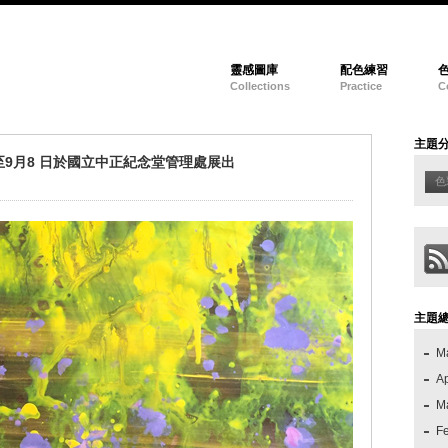
靈感圖庫
配色練習
Collections
Practice
C
主題
9月8 日於國立中正紀念堂管理處展出
色
主題
M
Ap
M
F