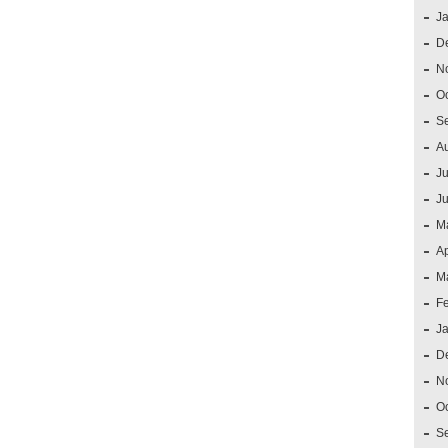
J
D
N
O
S
A
Ju
J
M
Ap
M
F
J
D
N
O
S