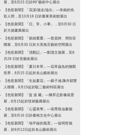
展，至8月23 日於99°藝術中心展出
【色彩新聞】「花漾/遊走/溢出」—朱銘的色
彩人間，至10月18 日於臺東美術館展出
【色彩新聞】「日。常。小事」，至8月30 日
於大德畫廊展出
【色彩新聞】「新綠重重」—曾資婷、周怡安
聯展，至8月30 日於大美無言藝術空間展出
【色彩新聞】「清觀記」—劉漢文個展，至8
月29 日於宣藝術展出
【色彩新聞】「夏日本草」—花草蟲魚的微觀
世界，8月15 日起於名山藝術展出
【色彩新聞】「生如夏花」—蘇子涵,陳卉穎雙
人聯展，8月15起於駁二藝術特區展出
【色彩新聞】「捉 迷 藏」—陳昇志影像裝置
展，8月15起於恆昶藝廊展出
【色彩新聞】「心靈美學」—張秀珠油畫個
展，至8月16 日於臺南文化中心展出
【色彩新聞】「地平線的風景」—翁明哲個
展，於8月12日起於名山藝術展出