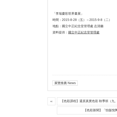
「李瑞慶彩世界畫展」
時間：2015-8-28（五）～2015-9-8（二）
地點：國立中正紀念堂管理處 志清廳
資料提供：
國立中正紀念堂管理處
展覽推薦 News
【色彩課程】還原真實色彩 秋季班（九
【色彩新聞】「怡版悅陶