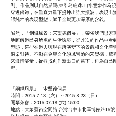
列」作品則以自然景觀(東引島礁)和山水意象作為
穿透鋼鐵，在垂直力量下提煉出強大振波，表現出
歸純粹的表現型態，賦予金屬更加深厚的含義。
誠然，「鋼鐵風景：宋璽德個展」，帶領我們思索
地瞭解過己身所處的生活環境，從此次的作品中看
型態，這些在過去與現在所演變下的景觀和文化產
溫柔對待。不斷在金屬文化領域冒險的宋璽德，驚
來激情能量，從尋找創作新出口的當下，也為自己
程。
「鋼鐵風景」—宋璽德個展
時間：2015-7-18（六）～2015-8-23（日）
開幕茶會：2015.07.18 (六) 15:00
地點：大象藝術空間館 台灣台中市北區博館路15號