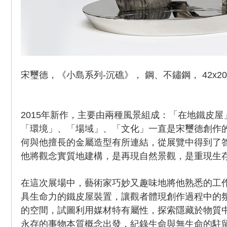
宋璽德，《小島系列-沉礁》， 鋼、不鏽鋼， 42x20x2
2015年新作，主要由兩種風景組成：「在地鐵皮
「環境」、「場域」、「文化」一直是宋璽德創作
何與他擅長的金屬造型有所連結，從展覽中得到了
他將觀念實質地建構，是再現自然景觀，是重現生
在這次展場中，藝術家巧妙又趣味地將他熟悉的工
具生命力的鐵皮屋裝置，讓觀者體現創作過程中的
的空間，試圖利用媒材特有屬性，探索隱藏於物質
永存的事物本質概念出發，紀錄生命與無生命的駐