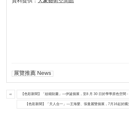
資料提供：
大象藝術空間館
展覽推薦 News
【色彩新聞】「紋砌刻畫」—伊誕個展，至8 月 30 日於學學原色空間 - 
【色彩新聞】「天人合一」—王海嬰、張曼麗雙個展，7月16起於