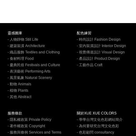
靈感圖庫
配色練習
- 人物靜物 Still Life
- 時尚設計 Fashion Design
- 建築裝潢 Architecture
- 室內裝潢設計 Interior Design
- 織品服飾 Textiles and Clothing
- 視覺傳達設計 Visual Design
- 食材料理 Food
- 產品設計 Product Design
- 慶典民俗 Festivals and Culture
- 工藝作品 Craft
- 表演藝術 Performing Arts
- 風景氣象 Natural Scenery
- 動物 Animals
- 植物 Plants
- 其他 Abstract
服務條款
關於XUE XUE COLORS
- 隱私權政策 Private Policy
- 學學台灣文化色彩網站簡介
- 著作權政策 Copyright
- 為何要研究台灣文化色彩
- 服務與條例 Services and Terms
- 色彩顧問 consultancy