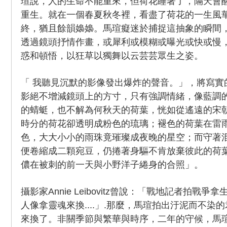
瑄說，人的生命不能重來，但荷花睡著了，隔天會
重生。就在一個春夏秋冬裡，看盡了荷花的一生風
終，猶且餘韻嬝嬝。馬瑄癡迷於捕捉這抽象的瞬間
透過鏡頭抒情作畫，或犀利或模糊或曝光或快或慢
惑和頓悟，以狂草以獨舞以云芸芸眾生之姿。
「 我聽見沉默的影像發出爆炸的聲音。」，將寫實
影絕不增減鏡頭上的方寸，只有強調情緒，像藍調
的蜻蜓，也不解為何秋天的荷葉，恍如從遙遠的宋
時分的荷花卻透明成粉色的琉璃；褪色的荷葉在雷
色，大大小小的雨珠竟璀璨成夜晚的星空；而守著
便卷縮成二顆宛豆，仍捲著身驅不肯放棄彼此的荷葉
儂在被刺的前一天與小野洋子綣身的合照」。
攝影家Annie Leibovitz曾說：「戰地記者拍戰
人像拿靈魂來換....」.那麼，馬瑄拍出汙泥而不染
來換了。非關季節與繁華與時序，二年的守候，馬