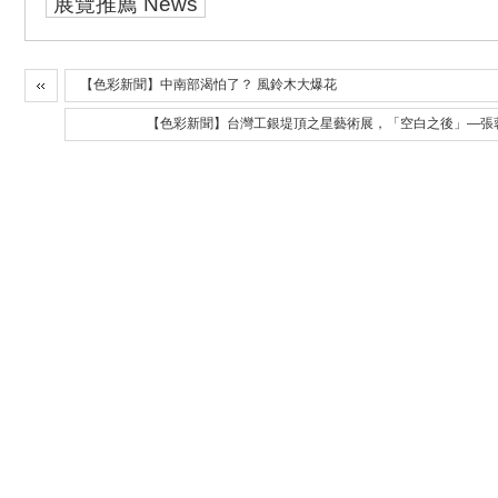
展覽推薦 News
【色彩新聞】中南部渴怕了？ 風鈴木大爆花
【色彩新聞】台灣工銀堤頂之星藝術展，「空白之後」—張