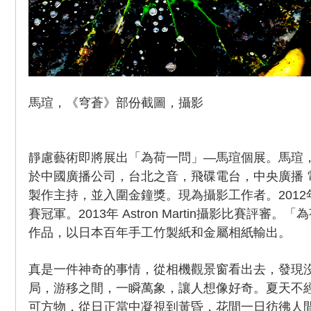
馬瑄，《穹蒼》部份截圖，攝影
靜慮藝術即將展出「為荷一問」—馬瑄個展。馬瑄
於中國廣播公司，台北之音，飛碟電台，中央廣播 
製作主持，並入圍金鐘獎。現為攝影工作者。2012年
賽冠軍。2013年 Astron Martin攝影比賽評審
作品，以日本百年手工竹製紙和金屬相紙輸出。
真是一件神奇的事情，從相機觀景窗看出去，發現
局，游移之間，一瞬萬象，讓人想像好奇。夏天不
可方物，從日正當中凝視到黃昏，花間一日彷彿人