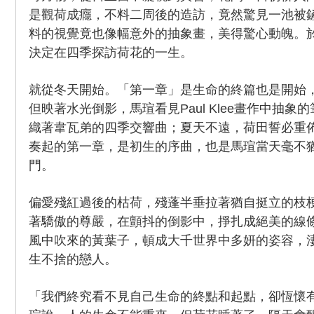
是觀荷成癮，不料二周後的造訪，竟然驚見一池被
料的視覺竟也像幅意外的抽象畫，美得驚心動魄。
決定在四季探訪荷花的一生。
就從冬天開始。「第一章」是生命的終篇也是開始
但映著水光倒影，馬瑄看見Paul Klee畫作中抽
織著韋瓦弟的四季交響曲；夏天不遠，荷田誓必重
奏起的第一章，是初生的序曲，也是馬瑄當天毫不
門。
偏愛殘紅過後的枯荷，殘蓬半垂拉著猶自挺立的枝
著驕傲的尊嚴，在顫抖的倒影中，掙扎成絕美的線
風中吹來的黃葉子，頓成大千世界中多妍的姿容，
生不捨的戀人。
「我們終究看不見自己生命的終點和起點，卻恆懷